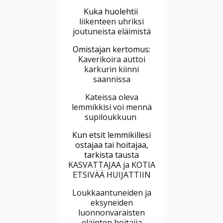
Kuka huolehtii
liikenteen uhriksi
joutuneista eläimistä
Omistajan kertomus:
Kaverikoira auttoi
karkurin kiinni
saannissa
Kateissa oleva
lemmikkisi voi mennä
supiloukkuun
Kun etsit lemmikillesi
ostajaa tai hoitajaa,
tarkista tausta
KASVATTAJAA ja KOTIA
ETSIVÄÄ HUIJATTIIN
Loukkaantuneiden ja
eksyneiden
luonnonvaraisten
eläinten hoitajia