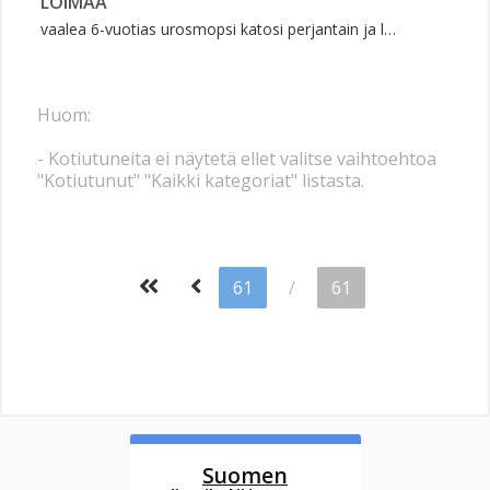
LOIMAA
vaalea 6-vuotias urosmopsi katosi perjantain ja l…
Huom:
- Kotiutuneita ei näytetä ellet valitse vaihtoehtoa
"Kotiutunut" "Kaikki kategoriat" listasta.
61
/
61
Suomen