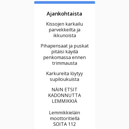
Ajankohtaista
Kissojen karkailu
parvekkeilta ja
ikkunoista
Pihapensaat ja puskat
pitäisi käydä
penkomassa ennen
trimmausta
Karkureita löytyy
supiloukuista
NÄIN ETSIT
KADONNUTTA
LEMMIKKIÄ
Lemmikkieläin
moottoritiellä
SOITA 112