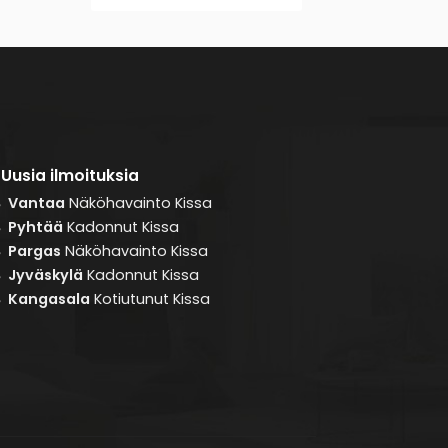
Uusia ilmoituksia
Vantaa
Näköhavainto
Kissa
8
Pyhtää
Kadonnut
Kissa
8
Pargas
Näköhavainto
Kissa
8
Jyväskylä
Kadonnut
Kissa
8
Kangasala
Kotiutunut
Kissa
8