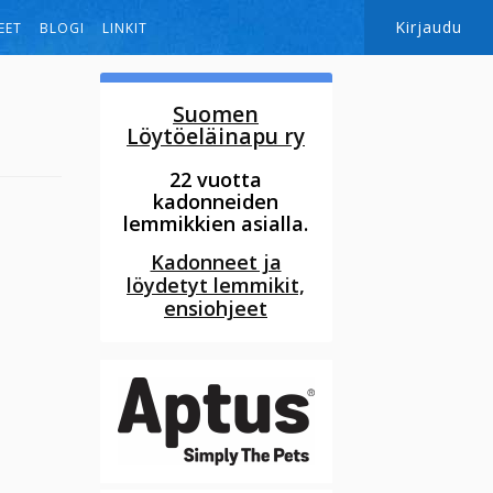
Kirjaudu
EET
BLOGI
LINKIT
Suomen
Löytöeläinapu ry
22 vuotta
kadonneiden
lemmikkien asialla.
Kadonneet ja
löydetyt lemmikit,
ensiohjeet