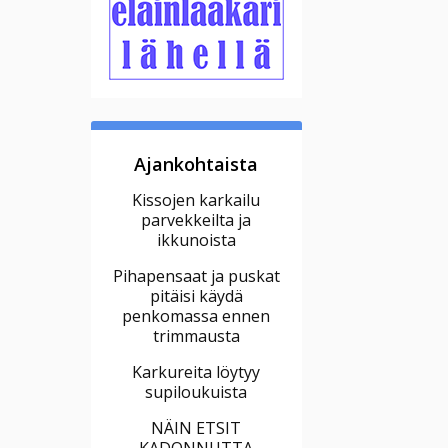
Ajankohtaista
Kissojen karkailu
parvekkeilta ja
ikkunoista
Pihapensaat ja puskat
pitäisi käydä
penkomassa ennen
trimmausta
Karkureita löytyy
supiloukuista
NÄIN ETSIT
KADONNUTTA