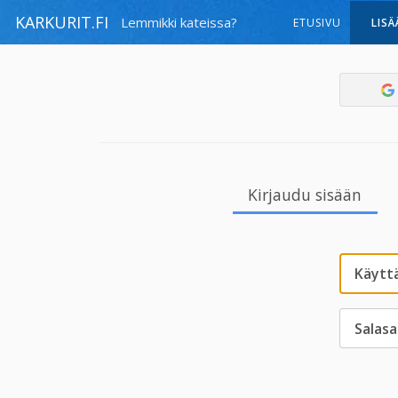
KARKURIT.FI
Lemmikki kateissa?
ETUSIVU
LISÄ
Kirjaudu sisään