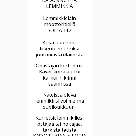
LEMMIKKIÄ
Lemmikkieläin
moottoritiellä
SOITA 112
Kuka huolehtii
liikenteen uhriksi
joutuneista eläimistä
Omistajan kertomus:
Kaverikoira auttoi
karkurin kiinni
saannissa
Kateissa oleva
lemmikkisi voi mennä
supiloukkuun
Kun etsit lemmikillesi
ostajaa tai hoitajaa,
tarkista tausta
KASVATTAJAA ja KOTIA