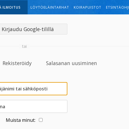
Ä ILMOITUS
LÖYTÖELÄINTARHAT
KOIRAPUISTOT
ETSINTÄOHJ
Kirjaudu Google-tilillä
tai
Rekisteröidy
Salasanan uusiminen
Muista minut: