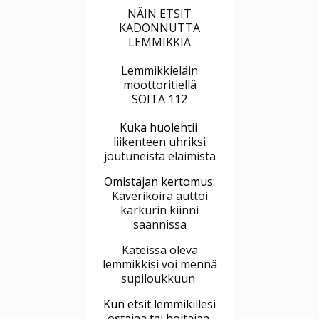
NÄIN ETSIT
KADONNUTTA
LEMMIKKIÄ
Lemmikkieläin
moottoritiellä
SOITA 112
Kuka huolehtii
liikenteen uhriksi
joutuneista eläimistä
Omistajan kertomus:
Kaverikoira auttoi
karkurin kiinni
saannissa
Kateissa oleva
lemmikkisi voi mennä
supiloukkuun
Kun etsit lemmikillesi
ostajaa tai hoitajaa,