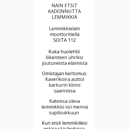
NÄIN ETSIT
KADONNUTTA
LEMMIKKIÄ
Lemmikkieläin
moottoritiellä
SOITA 112
Kuka huolehtii
liikenteen uhriksi
joutuneista eläimistä
Omistajan kertomus:
Kaverikoira auttoi
karkurin kiinni
saannissa
Kateissa oleva
lemmikkisi voi mennä
supiloukkuun
Kun etsit lemmikillesi
ostajaa tai hoitajaa,