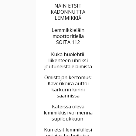
NÄIN ETSIT
KADONNUTTA
LEMMIKKIÄ
Lemmikkieläin
moottoritiellä
SOITA 112
Kuka huolehtii
liikenteen uhriksi
joutuneista eläimistä
Omistajan kertomus:
Kaverikoira auttoi
karkurin kiinni
saannissa
Kateissa oleva
lemmikkisi voi mennä
supiloukkuun
Kun etsit lemmikillesi
ostajaa tai hoitajaa,