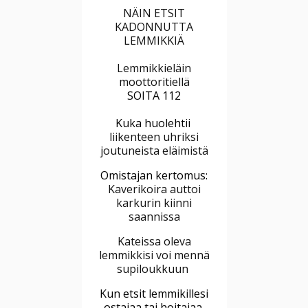
NÄIN ETSIT
KADONNUTTA
LEMMIKKIÄ
Lemmikkieläin
moottoritiellä
SOITA 112
Kuka huolehtii
liikenteen uhriksi
joutuneista eläimistä
Omistajan kertomus:
Kaverikoira auttoi
karkurin kiinni
saannissa
Kateissa oleva
lemmikkisi voi mennä
supiloukkuun
Kun etsit lemmikillesi
ostajaa tai hoitajaa,