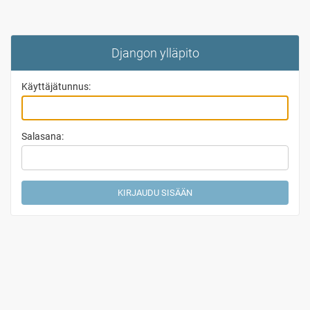
Djangon ylläpito
Käyttäjätunnus:
Salasana: