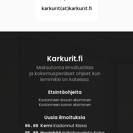
karkurit(at)karkurit.fi
Karkurit.fi
Maksutonta ilmoitustilaa
ja kokemusperäiset ohjeet kun
lemmikki on kateissa.
Etsintäohjeita
Kadonneen kissan etsiminen
Kadonneen koiran etsiminen
Uusia ilmoituksia
Kemi
Kadonnut
Kissa
06.08
Hyvinkää
Näköhavainto
Koira
05.08