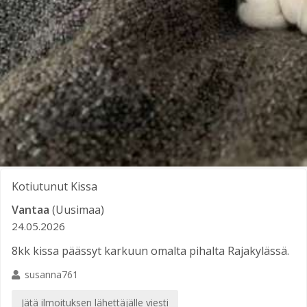
Kotiutunut
Kissa
Vantaa
(Uusimaa)
24.05.2026
8kk kissa päässyt karkuun omalta pihalta Rajakylässä.
susanna761
Jätä ilmoituksen lähettäjälle viesti