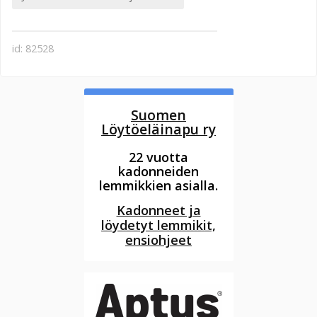
id: 82528
Suomen
Löytöeläinapu ry
22 vuotta
kadonneiden
lemmikkien asialla.
Kadonneet ja
löydetyt lemmikit,
ensiohjeet