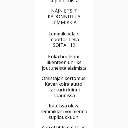
supiloukuista
NÄIN ETSIT
KADONNUTTA
LEMMIKKIÄ
Lemmikkieläin
moottoritiellä
SOITA 112
Kuka huolehtii
liikenteen uhriksi
joutuneista eläimistä
Omistajan kertomus:
Kaverikoira auttoi
karkurin kiinni
saannissa
Kateissa oleva
lemmikkisi voi mennä
supiloukkuun
Kun etsit lemmikillesi