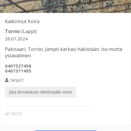
Kadonnut
Koira
Tornio
(Lappi)
26.07.2024
Palosaari, Tornio. Jämpti karkasi häkistään. Iso mutta
ystävällinen
0407527458
0407371495
tarja21
Jätä ilmoituksen lähettäjälle viesti
id: 79157