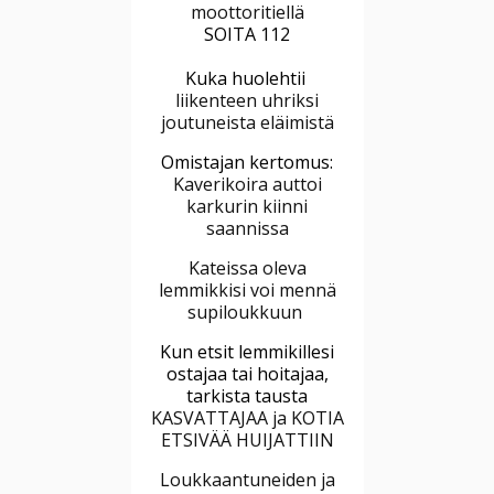
moottoritiellä
SOITA 112
Kuka huolehtii
liikenteen uhriksi
joutuneista eläimistä
Omistajan kertomus:
Kaverikoira auttoi
karkurin kiinni
saannissa
Kateissa oleva
lemmikkisi voi mennä
supiloukkuun
Kun etsit lemmikillesi
ostajaa tai hoitajaa,
tarkista tausta
KASVATTAJAA ja KOTIA
ETSIVÄÄ HUIJATTIIN
Loukkaantuneiden ja