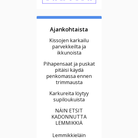
Ajankohtaista
Kissojen karkailu
parvekkeilta ja
ikkunoista
Pihapensaat ja puskat
pitäisi käydä
penkomassa ennen
trimmausta
Karkureita löytyy
supiloukuista
NÄIN ETSIT
KADONNUTTA
LEMMIKKIÄ
Lemmikkieläin