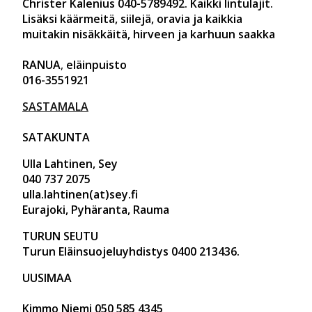
Christer Kalenius 040-5789492. Kaikki lintulajit.
Lisäksi käärmeitä, siilejä, oravia ja kaikkia
muitakin nisäkkäitä, hirveen ja karhuun saakka
RANUA
,
eläinpuisto
016-3551921
SASTAMALA
SATAKUNTA
Ulla Lahtinen, Sey
040 737 2075
ulla.lahtinen(at)sey.fi
Eurajoki, Pyhäranta, Rauma
TURUN SEUTU
Turun Eläinsuojeluyhdistys 0400 213436.
UUSIMAA
Kimmo Niemi
050 585 4345