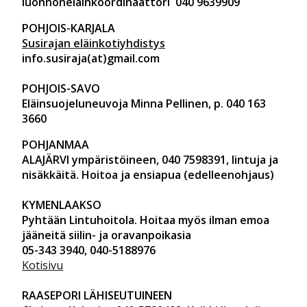
luonnoneläinkoordinaattori 040 9639909
POHJOIS-KARJALA
Susirajan eläinkotiyhdistys
info.susiraja(at)gmail.com
POHJOIS-SAVO
Eläinsuojeluneuvoja Minna Pellinen, p. 040 163
3660
POHJANMAA
ALAJÄRVI ympäristöineen
, 040 7598391, lintuja ja
nisäkkäitä. Hoitoa ja ensiapua (edelleenohjaus)
KYMENLAAKSO
Pyhtään Lintuhoitola. Hoitaa myös ilman emoa
jääneitä siilin- ja oravanpoikasia
05-343 3940, 040-5188976
Kotisivu
RAASEPORI LÄHISEUTUINEEN