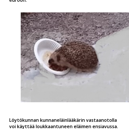
euroon.
Löytökunnan kunnaneläinlääkärin vastaanotolla
voi käyttää loukkaantuneen eläimen ensiavussa.