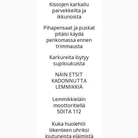
Kissojen karkailu
parvekkeilta ja
ikkunoista
Pihapensaat ja puskat
pitäisi käydä
penkomassa ennen
trimmausta
Karkureita löytyy
supiloukuista
NÄIN ETSIT
KADONNUTTA
LEMMIKKIÄ
Lemmikkieläin
moottoritiellä
SOITA 112
Kuka huolehtii
liikenteen uhriksi
joutuneista eläimistä