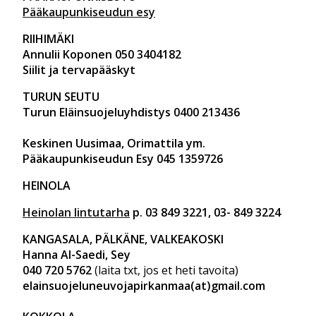
Pääkaupunkiseudun esy
RIIHIMÄKI
Annulii Koponen 050 3404182
Siilit ja tervapääskyt
TURUN SEUTU
Turun Eläinsuojeluyhdistys 0400 213436
Keskinen Uusimaa, Orimattila ym.
Pääkaupunkiseudun Esy 045 1359726
HEINOLA
Heinolan lintutarha
p. 03 849 3221, 03- 849 3224
KANGASALA, PÄLKÄNE, VALKEAKOSKI
Hanna Al-Saedi, Sey
040 720 5762
(laita txt, jos et heti tavoita)
elainsuojeluneuvojapirkanmaa(at)gmail.com