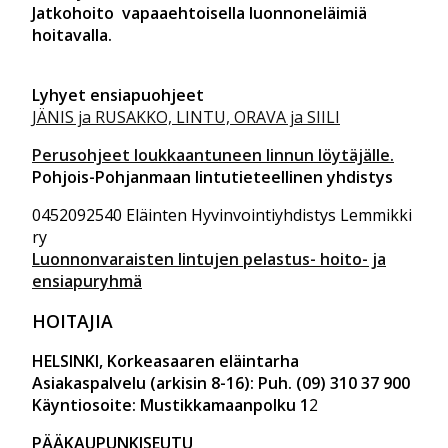
Jatkohoito vapaaehtoisella luonnoneläimiä
hoitavalla.
Lyhyet ensiapuohjeet
JÄNIS ja RUSAKKO, LINTU, ORAVA ja SIILI
Perusohjeet loukkaantuneen linnun löytäjälle.
Pohjois-Pohjanmaan lintutieteellinen yhdistys
0452092540 Eläinten Hyvinvointiyhdistys Lemmikki
ry
Luonnonvaraisten lintujen pelastus- hoito- ja
ensiapuryhmä
HOITAJIA
HELSINKI
, Korkeasaaren eläintarha
Asiakaspalvelu (arkisin 8-16): Puh. (09) 310 37 900
Käyntiosoite: Mustikkamaanpolku 1
2
PÄÄKAUPUNKISEUTU