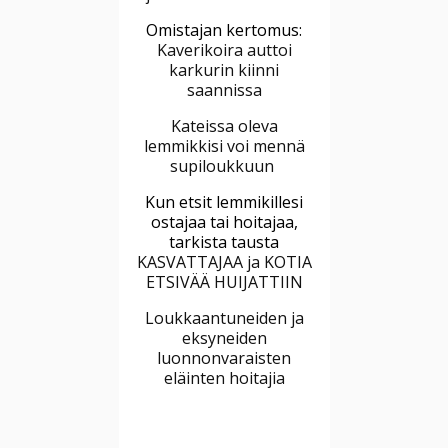
Omistajan kertomus:
Kaverikoira auttoi
karkurin kiinni
saannissa
Kateissa oleva
lemmikkisi voi mennä
supiloukkuun
Kun etsit lemmikillesi
ostajaa tai hoitajaa,
tarkista tausta
KASVATTAJAA ja KOTIA
ETSIVÄÄ HUIJATTIIN
Loukkaantuneiden ja
eksyneiden
luonnonvaraisten
eläinten hoitajia