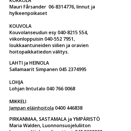
KOKKOLA
Mauri Fårsander 06-8314776, linnut ja
hylkeenpoikaset
KOUVOLA
Kouvolanseudun esy 040-8215 554,
viikonloppuisin 040-552 7951,
loukkaantuneiden siilien ja oravien
hoitopaikkatiedon välitys.
LAHTI ja HEINOLA
Sallamaarit Simpanen 045 2374995
LOHJA
Lohjan lintutalo 040 766 0068
MIKKELI
Jampan eläinhoitola
0400 446838
PIRKANMAA, SASTAMALA ja YMPÄRISTÖ
Maria Walden, Luonnonsuojeluliiton