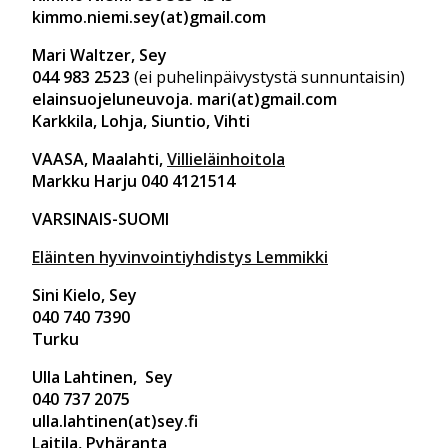
kimmo.niemi.sey(at)gmail.com
Mari Waltzer, Sey
044 983 2523
(ei puhelinpäivystystä sunnuntaisin)
elainsuojeluneuvoja. mari(at)gmail.com
Karkkila, Lohja, Siuntio, Vihti
VAASA, Maalahti,
Villieläinhoitola
Markku Harju 040 4121514
VARSINAIS-SUOMI
Eläinten hyvinvointiyhdistys Lemmikki
Sini Kielo, Sey
040 740 7390
Turku
Ulla Lahtinen, Sey
040 737 2075
ulla.lahtinen(at)sey.fi
Laitila, Pyhäranta