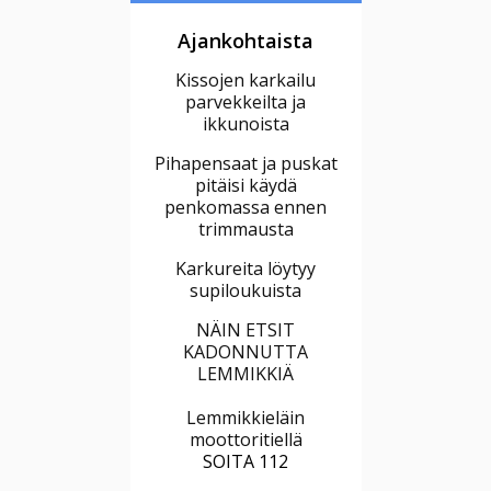
Ajankohtaista
Kissojen karkailu
parvekkeilta ja
ikkunoista
Pihapensaat ja puskat
pitäisi käydä
penkomassa ennen
trimmausta
Karkureita löytyy
supiloukuista
NÄIN ETSIT
KADONNUTTA
LEMMIKKIÄ
Lemmikkieläin
moottoritiellä
SOITA 112