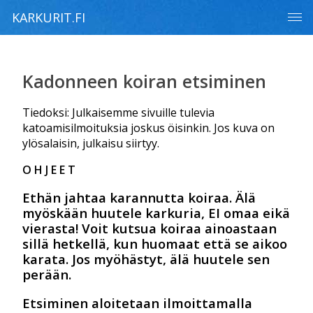
KARKURIT.FI
Kadonneen koiran etsiminen
Tiedoksi: Julkaisemme sivuille tulevia
katoamisilmoituksia joskus öisinkin. Jos kuva on
ylösalaisin, julkaisu siirtyy.
O H J E E T
Ethän jahtaa karannutta koiraa. Älä
myöskään huutele karkuria, EI omaa eikä
vierasta!
Voit kutsua koiraa ainoastaan
sillä hetkellä, kun huomaat että se aikoo
karata. Jos myöhästyt, älä huutele sen
perään.
Etsiminen aloitetaan ilmoittamalla