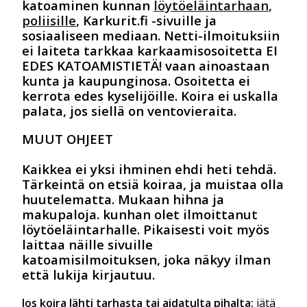
katoaminen kunnan
löytöeläintarhaan
,
poliisille
, Karkurit.fi -sivuille ja
sosiaaliseen mediaan. Netti-ilmoituksiin
ei laiteta tarkkaa karkaamisosoitetta EI
EDES KATOAMISTIETÄ! vaan ainoastaan
kunta ja kaupunginosa. Osoitetta ei
kerrota edes kyselijöille. Koira ei uskalla
palata, jos siellä on ventovieraita.
MUUT OHJEET
Kaikkea ei yksi ihminen ehdi heti tehdä.
Tärkeintä on etsiä koiraa, ja muistaa olla
huutelematta. Mukaan hihna ja
makupaloja. kunhan olet ilmoittanut
löytöeläintarhalle. Pikaisesti voit myös
laittaa näille sivuille
katoamisilmoituksen, joka näkyy ilman
että lukija kirjautuu.
Jos koira lähti tarhasta tai aidatulta pihalta:
jätä