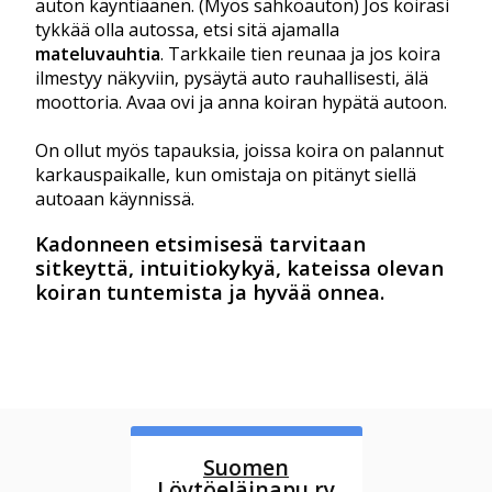
auton käyntiäänen. (Myös sähköauton) Jos koirasi
tykkää olla autossa, etsi sitä ajamalla
mateluvauhtia
. Tarkkaile tien reunaa ja jos koira
ilmestyy näkyviin, pysäytä auto rauhallisesti, älä
moottoria. Avaa ovi ja anna koiran hypätä autoon.
On ollut myös tapauksia, joissa koira on palannut
karkauspaikalle, kun omistaja on pitänyt siellä
autoaan käynnissä.
Kadonneen etsimisesä tarvitaan
sitkeyttä, intuitiokykyä, kateissa olevan
koiran tuntemista ja hyvää onnea.
Suomen
Löytöeläinapu ry