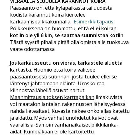
VIERAALLA SEUDULLA KARANNUT KOIRA
Pääsääntö on, että kyläpaikasta tai uudesta
kodista karannut koira kiertelee
karkaamispaikkakunnalla.
Esimerkkitapaus
Poikkeuksena on huomattu,
että ellei koiran
kotiin ole yli 6 km, se saattaa suunnistaa kotiin
.
Tästä syystä pihalla pitää olla omistajalle tuoksuva
vaate odottamassa.
Jos karkausseutu on vieras, tarkastele aluetta
kartasta.
Huomio että koira valitsee
pääsääntöisesti suunnan, josta tuulee ellei se
lähtenyt jahtaamaan eläintä. Uroskoiraa
kiinnostaa lähellä asuvat nartut.
Maanmittauslaitoksen karttapaikan
ilmakuvista
voi maatalon lantalan rakennusten läheisyydessä
nähdä lietealtaat. Kuvasta näkee onko allas katettu
ja aidattu. Myös vanhat unohdetut kaivot ovat
vaarallisia. Samoin vanhanaikaiset piikkilanka-
aidat. Kumpiakaan ei ole kartoitettu.