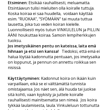
Etsiminen:
Etsikää rauhallisesti, meluamatta.
Etsintäavun tulisi mieluiten olla koiralle tuttuja.
Koska koiraa ei saa huudella, voidaan käyttää
esim. "RUOKAA”, "SYÖMÄÄN” tai muuta tuttua
lausetta, joka tuo veden koiran kielelle.
Luonnollisesti myös tutun VINKULELUN ja PILLIN
ÄÄNI houkuttaa koiraa. Samoin lempiherkkujen
tuoksu.
Jos imetysikäinen pentu on kateissa, laita emä
hihnaan ja etsi sen kanssa!
Tiedoksi, että emä ei
halua löytää kadonnutta pentuaan, jos imetysaika
on loppunut, ja pennun on annettu roikkua sen
nisissä.
Käyttäytyminen:
Kadonnut koira on ikään kuin
varpaillaan, eikä se ei välttämättä tunnista
omistajaansa. Jos näet sen, älä huuda tai juokse
sitä kohti, vaan kyykisty ja juttele koiralle
rauhallisesti mainitsematta sen nimeä. Jos koira
tykkää laulamisesta, laula. Vinkuleluun tottunutta