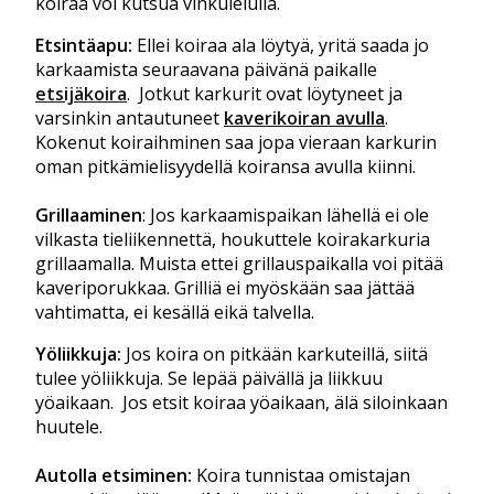
koiraa voi kutsua vinkulelulla.
Etsintäapu:
Ellei koiraa ala löytyä, yritä saada jo
karkaamista seuraavana päivänä paikalle
etsijäkoira
. Jotkut karkurit ovat löytyneet ja
varsinkin antautuneet
kaverikoiran avulla
.
Kokenut koiraihminen saa jopa vieraan karkurin
oman pitkämielisyydellä koiransa avulla kiinni.
Grillaaminen
: Jos karkaamispaikan lähellä ei ole
vilkasta tieliikennettä, houkuttele koirakarkuria
grillaamalla. Muista ettei grillauspaikalla voi pitää
kaveriporukkaa. Grilliä ei myöskään saa jättää
vahtimatta, ei kesällä eikä talvella.
Yöliikkuja:
Jos koira on pitkään karkuteillä, siitä
tulee yöliikkuja. Se lepää päivällä ja liikkuu
yöaikaan. Jos etsit koiraa yöaikaan, älä siloinkaan
huutele.
Autolla etsiminen:
Koira tunnistaa omistajan