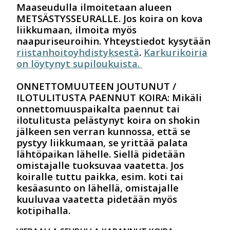
Maaseudulla ilmoitetaan alueen
METSÄSTYSSEURALLE. Jos koira on kova
liikkumaan, ilmoita myös
naapuriseuroihin.
Yhteystiedot kysytään
riistanhoitoyhdistyksestä
.
Karkurikoiria
on löytynyt supiloukuista.
ONNETTOMUUTEEN JOUTUNUT /
ILOTULITUSTA PAENNUT KOIRA:
Mikäli
onnettomuuspaikalta paennut tai
ilotulitusta pelästynyt koira on shokin
jälkeen sen verran kunnossa, että se
pystyy liikkumaan, se yrittää palata
lähtöpaikan lähelle. Siellä pidetään
omistajalle tuoksuvaa vaatetta. Jos
koiralle tuttu paikka, esim. koti tai
kesäasunto on lähellä, omistajalle
kuuluvaa vaatetta pidetään myös
kotipihalla.