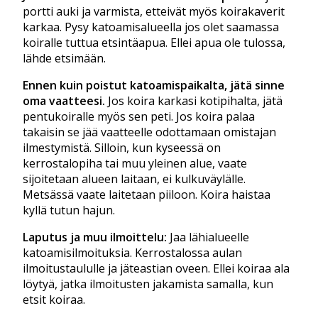
portti auki ja varmista, etteivät myös koirakaverit
karkaa. Pysy katoamisalueella jos olet saamassa
koiralle tuttua etsintäapua. Ellei apua ole tulossa,
lähde etsimään.
Ennen kuin poistut katoamispaikalta, jätä sinne
oma vaatteesi.
Jos koira karkasi kotipihalta, jätä
pentukoiralle myös sen peti. Jos koira palaa
takaisin se jää vaatteelle odottamaan omistajan
ilmestymistä. Silloin, kun kyseessä on
kerrostalopiha tai muu yleinen alue, vaate
sijoitetaan alueen laitaan, ei kulkuväylälle.
Metsässä vaate laitetaan piiloon. Koira haistaa
kyllä tutun hajun.
Laputus ja muu ilmoittelu:
Jaa lähialueelle
katoamisilmoituksia. Kerrostalossa aulan
ilmoitustaululle ja jäteastian oveen. Ellei koiraa ala
löytyä, jatka ilmoitusten jakamista samalla, kun
etsit koiraa.