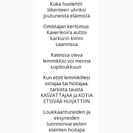
Kuka huolehtii
liikenteen uhriksi
joutuneista eläimistä
Omistajan kertomus:
Kaverikoira auttoi
karkurin kiinni
saannissa
Kateissa oleva
lemmikkisi voi mennä
supiloukkuun
Kun etsit lemmikillesi
ostajaa tai hoitajaa,
tarkista tausta
KASVATTAJAA ja KOTIA
ETSIVÄÄ HUIJATTIIN
Loukkaantuneiden ja
eksyneiden
luonnonvaraisten
eläinten hoitajia