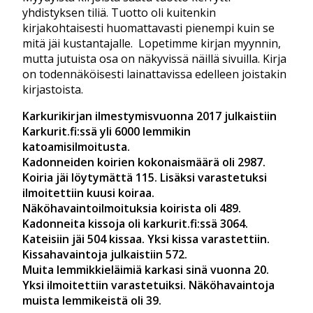
yhdistyksen tiliä. Tuotto oli kuitenkin
kirjakohtaisesti huomattavasti pienempi kuin se
mitä jäi kustantajalle. Lopetimme kirjan myynnin,
mutta jutuista osa on näkyvissä näillä sivuilla. Kirja
on todennäköisesti lainattavissa edelleen joistakin
kirjastoista.
Karkurikirjan ilmestymisvuonna 2017 julkaistiin
Karkurit.fi:ssä yli 6000 lemmikin
katoamisilmoitusta.
Kadonneiden koirien kokonaismäärä oli 2987.
Koiria jäi löytymättä 115. Lisäksi varastetuksi
ilmoitettiin kuusi koiraa.
Näköhavaintoilmoituksia koirista oli 489.
Kadonneita kissoja oli karkurit.fi:ssä 3064.
Kateisiin jäi 504 kissaa. Yksi kissa varastettiin.
Kissahavaintoja julkaistiin 572.
Muita lemmikkieläimiä karkasi sinä vuonna 20.
Yksi ilmoitettiin varastetuiksi. Näköhavaintoja
muista lemmikeistä oli 39.