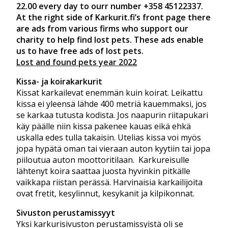
22.00 every day to ourr number +358 45122337.
At the right side of Karkurit.fi’s front page there
are ads from various firms who support our
charity to help find lost pets. These ads enable
us to have free ads of lost pets.
Lost and found pets year 2022
Kissa- ja koirakarkurit
Kissat karkailevat enemmän kuin koirat. Leikattu
kissa ei yleensä lähde 400 metriä kauemmaksi, jos
se karkaa tutusta kodista. Jos naapurin riitapukari
käy päälle niin kissa pakenee kauas eikä ehkä
uskalla edes tulla takaisin. Utelias kissa voi myös
jopa hypätä oman tai vieraan auton kyytiin tai jopa
piiloutua auton moottoritilaan. Karkureisulle
lähtenyt koira saattaa juosta hyvinkin pitkälle
vaikkapa riistan perässä. Harvinaisia karkailijoita
ovat fretit, kesylinnut, kesykanit ja kilpikonnat.
Sivuston perustamissyyt
Yksi karkurisivuston perustamissyistä oli se