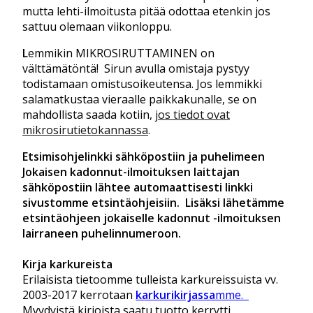
mutta lehti-ilmoitusta pitää odottaa etenkin jos
sattuu olemaan viikonloppu.
L
emmikin MIKROSIRUTTAMINEN on
välttämätöntä! Sirun avulla omistaja pystyy
todistamaan omistusoikeutensa. Jos lemmikki
salamatkustaa vieraalle paikkakunalle, se on
mahdollista saada kotiin,
jos tiedot ovat
mikrosirutietokannassa
.
Etsimisohjelinkki sähköpostiin ja puhelimeen
Jokaisen kadonnut-ilmoituksen laittajan
sähköpostiin lähtee automaattisesti linkki
sivustomme etsintäohjeisiin. Lisäksi lähetämme
etsintäohjeen jokaiselle kadonnut -ilmoituksen
lairraneen puhelinnumeroon.
Kirja karkureista
Erilaisista tietoomme tulleista karkureissuista vv.
2003-2017 kerrotaan
karkurikirjassa
mme.
Myydyistä kirjoista saatu tuotto kerrytti