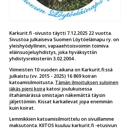
Karkurit.fi -sivusto täytti 7.12.2025 22 vuotta.
Sivustoa julkaiseva Suomen Löytöeläinapu ry. on
yleishyödyllinen, vapaaehtoisvoimin toimiva
eläinsuojeluyhdistys, joka hyväksyttiin
yhdistysrekisteriin 3.02.2004 .
Viimeisten 10 vuoden aikana on Karkurit.fi:ssä
julkaistu (vv. 2015 - 2025)
16 869 koiran
katoamisilmoitusta.
Tämän ilmoituksen suloinen
iäkäs pieni koira
katosi joulukuisessa
iltahämärässä omistajan näkemättä täysin
jäljettömiin. Kissat karkailevat jopa enemmän
kuin koirat.
Lemmikkien katoamisilmoittelu on sivuillamme
maksutonta. KIITOS kuuluu karkurit.fi -etusivun