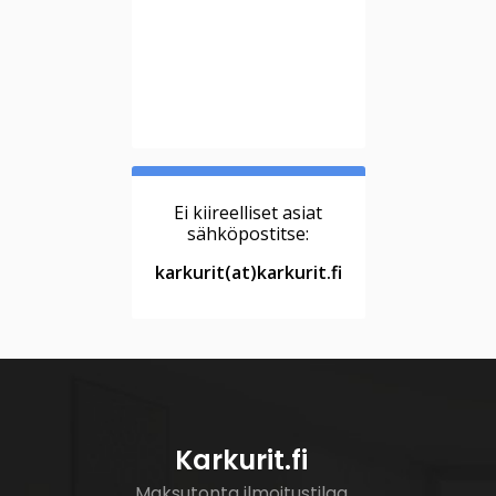
Ei kiireelliset asiat
sähköpostitse:
karkurit(at)karkurit.fi
Karkurit.fi
Maksutonta ilmoitustilaa