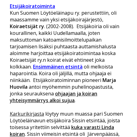
Etsijäkoiratoiminta
Kun Suomen Löytöeläinapu ry. perustettiin, oli
maassamme vain yksi etsijäkoirajärjestö,
Koiraetsijät ry
. (2002-2008). Etsijäkoiria oli vain
kourallinen, kaikki Uudellamaalla, joten
maksuttoman katoamisilmoittelupaikan
tarjoamisen lisäksi puhtaasta auttamishalusta
aloimme harjoittaa etsijäkoiratoimintaa koska
Koiraetsijät ry.n koirat eivät ehtineet joka
kolkkaan.
Ensimmäinen etsintä
oli melkoista
haparointia. Koira oli jäljillä, mutta ohjaaja ei
niinkään. Etsijäkoiratoiminnan pioneeri
Marja
Huovila
antoi myöhemmin puhelinopastusta,
jonka seurauksena
ohjaajan ja koiran
yhteisymmärrys alkoi sujua
.
Karkurikirjasta
löytyy muun muassa pari Suomen
Löytöeläinavun etsijäkoira Sissin etsintää, joista
toisessa yritettiin selvittää
kuka varasti Linda
koiran
. Sissin viimeisin etsintä oli Järvenpäässä,