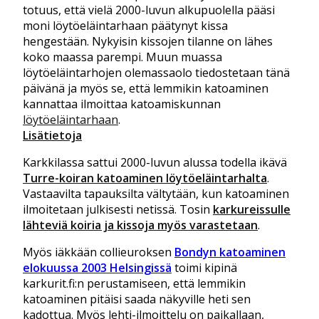
totuus, että vielä 2000-luvun alkupuolella pääsi
moni löytöeläintarhaan päätynyt kissa
hengestään. Nykyisin kissojen tilanne on lähes
koko maassa parempi. Muun muassa
löytöeläintarhojen olemassaolo tiedostetaan tänä
päivänä ja myös se, että lemmikin katoaminen
kannattaa ilmoittaa katoamiskunnan
löytöeläintarhaan
.
Lisätietoja
Karkkilassa sattui 2000-luvun alussa todella ikävä
Turre-koiran katoaminen löytöeläintarhalta
.
Vastaavilta tapauksilta vältytään, kun katoaminen
ilmoitetaan julkisesti netissä. Tosin
karkureissulle
lähteviä koiria ja kissoja myös varastetaan
.
Myös iäkkään collieuroksen
Bondyn katoaminen
elokuussa 2003 Helsingissä
toimi kipinä
karkurit.fi:n perustamiseen, että lemmikin
katoaminen pitäisi saada näkyville heti sen
kadottua. Myös lehti-ilmoittelu on paikallaan,