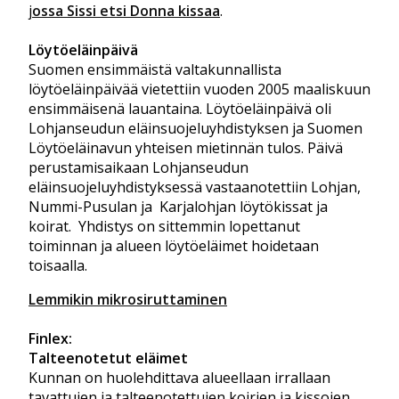
j
ossa Sissi etsi Donna kissaa
.
Löytöeläinpäivä
Suomen ensimmäistä valtakunnallista
löytöeläinpäivää vietettiin vuoden 2005 maaliskuun
ensimmäisenä lauantaina. Löytöeläinpäivä oli
Lohjanseudun eläinsuojeluyhdistyksen ja Suomen
Löytöeläinavun yhteisen mietinnän tulos. Päivä
perustamisaikaan Lohjanseudun
eläinsuojeluyhdistyksessä vastaanotettiin Lohjan,
Nummi-Pusulan ja Karjalohjan löytökissat ja
koirat. Yhdistys on sittemmin lopettanut
toiminnan ja alueen löytöeläimet hoidetaan
toisaalla.
Lemmikin mikrosiruttaminen
Finlex:
Talteenotetut eläimet
Kunnan on huolehdittava alueellaan irrallaan
tavattujen ja talteenotettujen koirien ja kissojen