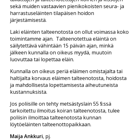
sekä muiden vastaavien pienikokoisten seura- ja
harrastuseläinten tilapäisen hoidon
järjestämisestä.
Laki eläinten talteenotosta on ollut voimassa koko
toimintamme ajan. Talteenotettua eläintä on
säilytettävä vähintään 15 päivän ajan, minkä
jälkeen kunnalla on oikeus myydä, muutoin
luovuttaa tai lopettaa eläin.
Kunnalla on oikeus periä eläimen omistajalta tai
haltijalta korvaus eläimen talteenotosta, hoidosta
ja mahdollisesta lopettamisesta aiheutuneista
kustannuksista.
Jos poliisille on tehty metsästyslain 55 §:ssä
tarkoitettu ilmoitus koiran talteenotosta, tulee
poliisin ilmoittaa talteenotosta kunnan
löytöeläinten talteenottopaikkaan.
Maija Ankkuri
, pj.