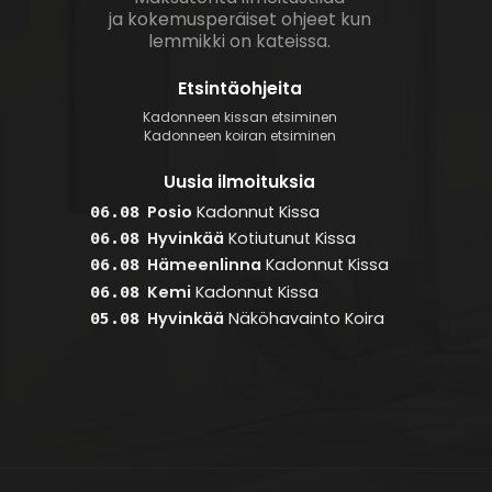
ja kokemusperäiset ohjeet kun
lemmikki on kateissa.
Etsintäohjeita
Kadonneen kissan etsiminen
Kadonneen koiran etsiminen
Uusia ilmoituksia
Posio
Kadonnut
Kissa
06.08
Hyvinkää
Kotiutunut
Kissa
06.08
Hämeenlinna
Kadonnut
Kissa
06.08
Kemi
Kadonnut
Kissa
06.08
Hyvinkää
Näköhavainto
Koira
05.08