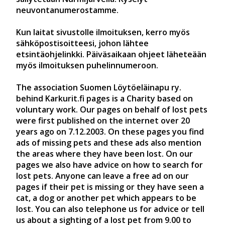
neuvontanumerostamme.
Kun laitat sivustolle ilmoituksen, kerro myös
sähköpostisoitteesi, johon lähtee
etsintäohjelinkki. Päiväsaikaan ohjeet läheteään
myös ilmoituksen puhelinnumeroon.
The association Suomen Löytöeläinapu ry.
behind Karkurit.fi pages is a Charity based on
voluntary work. Our pages on behalf of lost pets
were first published on the internet over 20
years ago on 7.12.2003. On these pages you find
ads of missing pets and these ads also mention
the areas where they have been lost. On our
pages we also have advice on how to search for
lost pets. Anyone can leave a free ad on our
pages if their pet is missing or they have seen a
cat, a dog or another pet which appears to be
lost. You can also telephone us for advice or tell
us about a sighting of a lost pet from 9.00 to