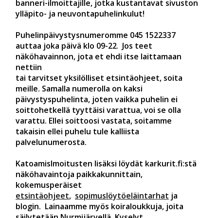
banneri-ilmoittajille, jotka kustantavat sivuston
ylläpito- ja neuvontapuhelinkulut!
Puhelinpäivystysnumeromme 045 1522337
auttaa joka päivä klo 09-22
.
Jos teet
näköhavainnon, jota et ehdi itse laittamaan
nettiin
tai tarvitset yksilölliset etsintäohjeet, soita
meille. Samalla numerolla on kaksi
päivystyspuhelinta, joten vaikka puhelin ei
soittohetkellä tyyttäisi varattua, voi se olla
varattu. Ellei soittoosi vastata, soitamme
takaisin ellei puhelu tule kalliista
palvelunumerosta.
Katoamislmoitusten lisäksi löydät karkurit.fi:stä
näköhavaintoja paikkakunnittain,
kokemusperäiset
etsintäohjeet
,
sopimuslöytöeläintarhat
ja
blogin. Lainaamme myös koiraloukkuja, joita
säilytetään Nurmijärvellä. Kyselyt