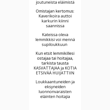
joutuneista eläimistä
Omistajan kertomus:
Kaverikoira auttoi
karkurin kiinni
saannissa
Kateissa oleva
lemmikkisi voi mennä
supiloukkuun
Kun etsit lemmikillesi
ostajaa tai hoitajaa,
tarkista tausta
KASVATTAJAA ja KOTIA
ETSIVÄÄ HUIJATTIIN
Loukkaantuneiden ja
eksyneiden
luonnonvaraisten
eläinten hoitajia