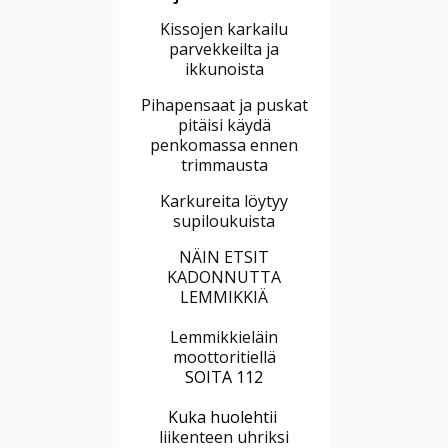
Kissojen karkailu
parvekkeilta ja
ikkunoista
Pihapensaat ja puskat
pitäisi käydä
penkomassa ennen
trimmausta
Karkureita löytyy
supiloukuista
NÄIN ETSIT
KADONNUTTA
LEMMIKKIÄ
Lemmikkieläin
moottoritiellä
SOITA 112
Kuka huolehtii
liikenteen uhriksi