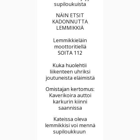
supiloukuista
NÄIN ETSIT
KADONNUTTA
LEMMIKKIÄ
Lemmikkieläin
moottoritiellä
SOITA 112
Kuka huolehtii
liikenteen uhriksi
joutuneista eläimistä
Omistajan kertomus:
Kaverikoira auttoi
karkurin kiinni
saannissa
Kateissa oleva
lemmikkisi voi mennä
supiloukkuun