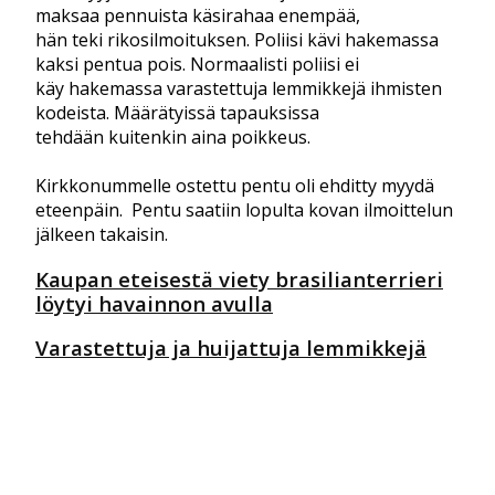
maksaa pennuista käsirahaa enempää,
hän teki rikosilmoituksen. Poliisi kävi hakemassa
kaksi pentua pois. Normaalisti poliisi ei
käy hakemassa varastettuja lemmikkejä ihmisten
kodeista. Määrätyissä tapauksissa
tehdään kuitenkin aina poikkeus.
Kirkkonummelle ostettu pentu oli ehditty myydä
eteenpäin. Pentu saatiin lopulta kovan ilmoittelun
jälkeen takaisin.
Kaupan eteisestä viety brasilianterrieri
löytyi havainnon avulla
Varastettuja ja huijattuja lemmikkejä