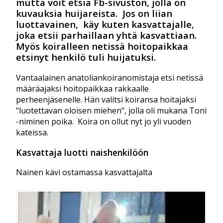
mutta voit etsiä Fb-sivuston, jolla on
kuvauksia huijareista. Jos on liian
luottavainen, käy kuten kasvattajalle,
joka etsii parhaillaan yhtä kasvattiaan.
Myös koiralleen netissä hoitopaikkaa
etsinyt henkilö tuli huijatuksi.
Vantaalainen anatoliankoiranomistaja etsi netissä
määräajaksi hoitopaikkaa rakkaalle
perheenjäsenelle. Hän valitsi koiransa hoitajaksi
"luotettavan oloisen miehen", jolla oli mukana Toni
-niminen poika. Koira on ollut nyt jo yli vuoden
kateissa.
Kasvattaja luotti naishenkilöön
Nainen kävi ostamassa kasvattajalta