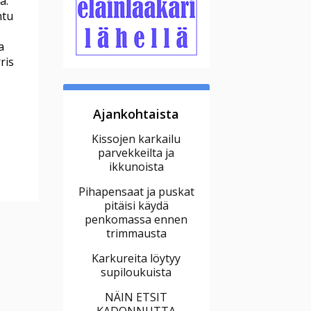
ä.
ntu
a
ris
Ajankohtaista
Kissojen karkailu
parvekkeilta ja
ikkunoista
Pihapensaat ja puskat
pitäisi käydä
penkomassa ennen
trimmausta
Karkureita löytyy
supiloukuista
NÄIN ETSIT
KADONNUTTA