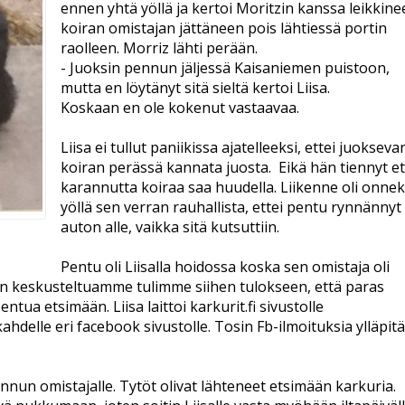
ennen yhtä yöllä ja kertoi Moritzin kanssa leikkine
koiran omistajan jättäneen pois lähtiessä portin
raolleen. Morriz lähti perään.
- Juoksin pennun jäljessä Kaisaniemen puistoon,
mutta en löytänyt sitä sieltä kertoi Liisa.
Koskaan en ole kokenut vastaavaa.
Liisa ei tullut paniikissa ajatelleeksi, ettei juokseva
koiran perässä kannata juosta. Eikä hän tiennyt et
karannutta koiraa saa huudella. Liikenne oli onnek
yöllä sen verran rauhallista, ettei pentu rynnännyt
auton alle, vaikka sitä kutsuttiin.
Pentu oli Liisalla hoidossa koska sen omistaja oli
en keskusteltuamme tulimme siihen tulokseen, että paras
tua etsimään. Liisa laittoi karkurit.fi sivustolle
hdelle eri facebook sivustolle. Tosin Fb-ilmoituksia ylläpitä
nnun omistajalle. Tytöt olivat lähteneet etsimään karkuria.