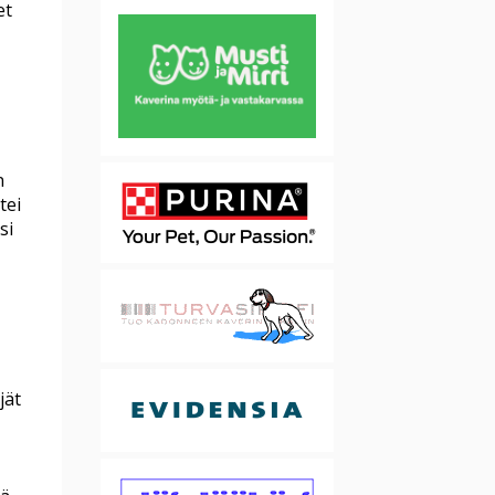
et
n
tei
si
jät