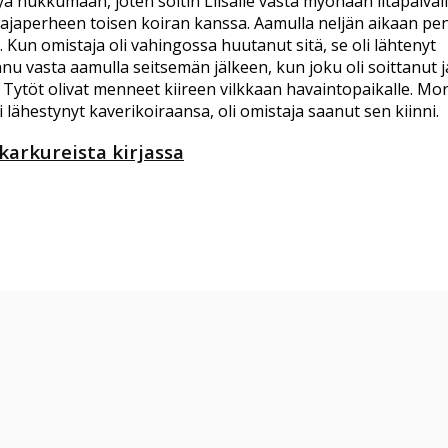
 nukkumaan, joten soitin Liisalle vasta myöhään iltapäiväll
tajaperheen toisen koiran kanssa. Aamulla neljän aikaan pe
 Kun omistaja oli vahingossa huutanut sitä, se oli lähtenyt
nu vasta aamulla seitsemän jälkeen, kun joku oli soittanut j
ytöt olivat menneet kiireen vilkkaan havaintopaikalle. Mor
i lähestynyt kaverikoiraansa, oli omistaja saanut sen kiinni.
karkureista kirjassa