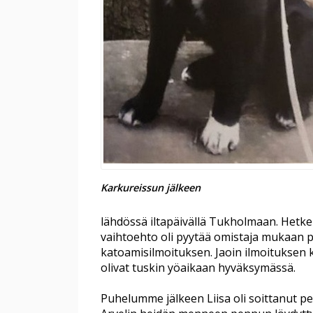
Karkureissun jälkeen
lähdössä iltapäivällä Tukholmaan. Hetk
vaihtoehto oli pyytää omistaja mukaan pen
katoamisilmoituksen. Jaoin ilmoituksen ka
olivat tuskin yöaikaan hyväksymässä.
Puhelumme jälkeen Liisa oli soittanut pe