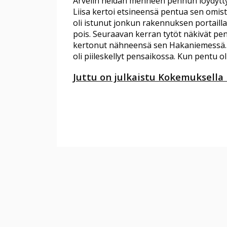
Arvelin heidän menneen pennun löydyttyä
Liisa kertoi etsineensä pentua sen omis
oli istunut jonkun rakennuksen portailla.
pois. Seuraavan kerran tytöt näkivät pen
kertonut nähneensä sen Hakaniemessä. T
oli piileskellyt pensaikossa. Kun pentu ol
Juttu on julkaistu Kokemuksella 