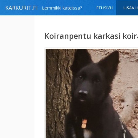
KARKURIT.FI
Lemmikki kateissa?
ETUSIVU
LISÄÄ 
Koiranpentu karkasi koir