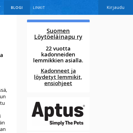
Kirjaudu
T
BLOGI
LINKIT
Suomen
Löytöeläinapu ry
22 vuotta
kadonneiden
ta
lemmikkien asialla.
Kadonneet ja
löydetyt lemmikit,
ensiohjeet
ssä,
nun
ntu
i
Hän
man