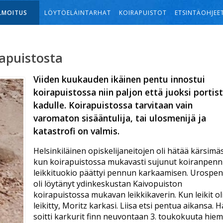
ILMOITUS
LÖYTÖELÄINTARHAT
KOIRAPUISTOT
ETSINTÄOHJEE
apuistosta
Viiden kuukauden ikäinen pentu innostui
koirapuistossa niin paljon että juoksi portis
kadulle. Koirapuistossa tarvitaan vain
varomaton sisääntulija, tai ulosmenijä ja
katastrofi on valmis.
Helsinkiläinen opiskelijaneitojen oli hätää kärsimä
kun koirapuistossa mukavasti sujunut koiranpen
leikkituokio päättyi pennun karkaamisen. Urospe
oli löytänyt ydinkeskustan Kaivopuiston
koirapuistossa mukavan leikkikaverin. Kun leikit ol
leikitty, Moritz karkasi. Liisa etsi pentua aikansa. 
soitti karkurit finn neuvontaan 3. toukokuuta hie