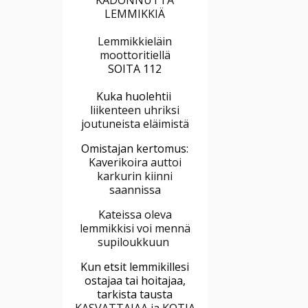
LEMMIKKIÄ
Lemmikkieläin
moottoritiellä
SOITA 112
Kuka huolehtii
liikenteen uhriksi
joutuneista eläimistä
Omistajan kertomus:
Kaverikoira auttoi
karkurin kiinni
saannissa
Kateissa oleva
lemmikkisi voi mennä
supiloukkuun
Kun etsit lemmikillesi
ostajaa tai hoitajaa,
tarkista tausta
KASVATTAJAA ja KOTIA