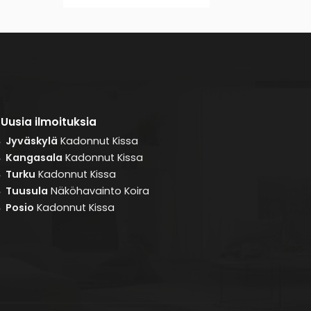
Uusia ilmoituksia
Jyväskylä
Kadonnut
Kissa
8
Kangasala
Kadonnut
Kissa
8
Turku
Kadonnut
Kissa
8
Tuusula
Näköhavainto
Koira
8
Posio
Kadonnut
Kissa
8