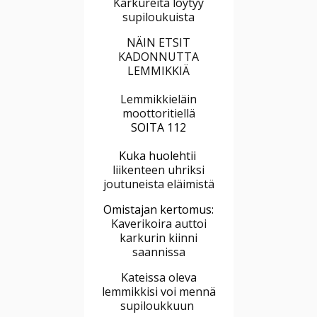
Karkureita löytyy
supiloukuista
NÄIN ETSIT
KADONNUTTA
LEMMIKKIÄ
Lemmikkieläin
moottoritiellä
SOITA 112
Kuka huolehtii
liikenteen uhriksi
joutuneista eläimistä
Omistajan kertomus:
Kaverikoira auttoi
karkurin kiinni
saannissa
Kateissa oleva
lemmikkisi voi mennä
supiloukkuun