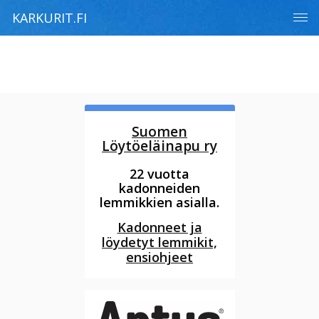
KARKURIT.FI
Suomen
Löytöeläinapu ry
22 vuotta
kadonneiden
lemmikkien asialla.
Kadonneet ja
löydetyt lemmikit,
ensiohjeet