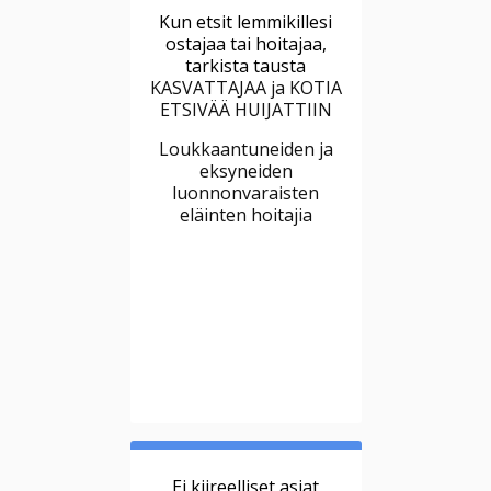
Kun etsit lemmikillesi
ostajaa tai hoitajaa,
tarkista tausta
KASVATTAJAA ja KOTIA
ETSIVÄÄ HUIJATTIIN
Loukkaantuneiden ja
eksyneiden
luonnonvaraisten
eläinten hoitajia
Ei kiireelliset asiat