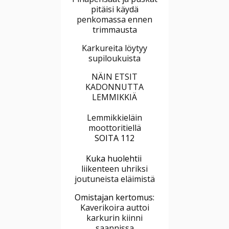
pitäisi käydä
penkomassa ennen
trimmausta
Karkureita löytyy
supiloukuista
NÄIN ETSIT
KADONNUTTA
LEMMIKKIÄ
Lemmikkieläin
moottoritiellä
SOITA 112
Kuka huolehtii
liikenteen uhriksi
joutuneista eläimistä
Omistajan kertomus:
Kaverikoira auttoi
karkurin kiinni
saannissa