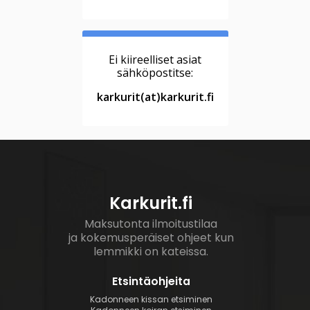
Ei kiireelliset asiat
sähköpostitse:
karkurit(at)karkurit.fi
Karkurit.fi
Maksutonta ilmoitustilaa
ja kokemusperäiset ohjeet kun
lemmikki on kateissa.
Etsintäohjeita
Kadonneen kissan etsiminen