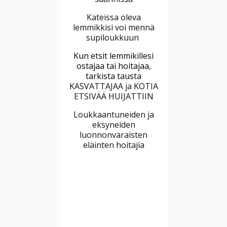
Kateissa oleva
lemmikkisi voi mennä
supiloukkuun
Kun etsit lemmikillesi
ostajaa tai hoitajaa,
tarkista tausta
KASVATTAJAA ja KOTIA
ETSIVÄÄ HUIJATTIIN
Loukkaantuneiden ja
eksyneiden
luonnonvaraisten
eläinten hoitajia