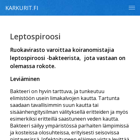
KARKURIT.FI
Leptospiroosi
Ruokavirasto varoittaa koiranomistajia
leptospiroosi -bakteerista, jota vastaan on
olemassa rokote.
Leviäminen
Bakteeri on hyvin tarttuva, ja tunkeutuu
elimistöön usein limakalvojen kautta. Tartunta
saadaan tavallisimmin suun kautta tai
sisäänhengitysilman välityksellä eritteiden ja myös
esimerkiksi eritteillä saastuneen veden kautta.
Bakteeri säilyy ympäristössä parhaiten lämpimissä
ja kosteissa olosuhteissa, erityisesti seisovissa
pintavesissä. Infektoituneen eläimen virtsa levittää