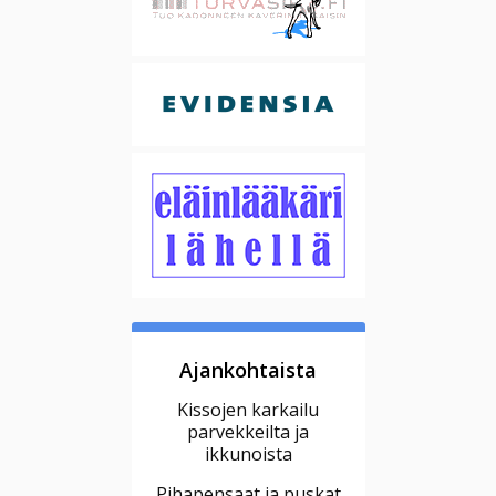
Ajankohtaista
Kissojen karkailu
parvekkeilta ja
ikkunoista
Pihapensaat ja puskat