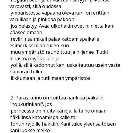
varovasti, sillä oudossa
ympäristössä vapaana oleva kani on erittäin
varuillaan ja pinkoaa pakoon
jos pelästyy. Avaa ulkohäkin ovet niin että kani
pääsee omaan
reviiriinsä mikäli palaa katoamispaikalle
esimerkiksi illan tullen kun
muu ympäristö rauhoittuu ja hiljenee. Tutki
maastoa myös illalla ja
yöllä, sillä kadonnut kani uskaltautuu usein vasta
hämärän tullen
liikkumaan ja tutkimaan ympäristöä.
2. Paras keino on koittaa hankkia paikalle
"houkutinkani". Jos
perheessä on muita kaneja, laita ne omaan
häkkiinsä katoamispaikalle tai
tontin rajoille häkkiin. Kani tulee yleensä toisen
kani luokse melko