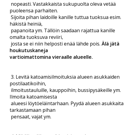
nopeasti. Vastakkaista sukupuolta oleva vetää
puoleensa parhaiten.
Sijoita pihan laidoille kanille tuttua tuoksua esim.
häkistä heiniä,
papanoita ym. Tällöin saadaan rajattua kanille
omalta tuoksuva reviiri,
josta se ei niin helposti enää lähde pois.
Älä jätä
houkutuskaneja
vartioimattomina vieraalle alueelle.
3. Levitä katoamisilmoituksia alueen asukkaiden
postilaatikoihin,
ilmoitustauluille, kauppoihin, bussipysäkeille ym.
Ilmoita katoamisesta
alueesi löytöeläintarhaan. Pyydä alueen asukkaita
tarkastamaan pihan
pensaat, vajat ym.