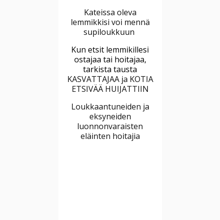
Kateissa oleva
lemmikkisi voi mennä
supiloukkuun
Kun etsit lemmikillesi
ostajaa tai hoitajaa,
tarkista tausta
KASVATTAJAA ja KOTIA
ETSIVÄÄ HUIJATTIIN
Loukkaantuneiden ja
eksyneiden
luonnonvaraisten
eläinten hoitajia