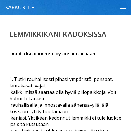
KARKURIT.FI
LEMMIKKIKANI KADOKSISSA
llmoita katoaminen löytöeläintarhaan!
1. Tutki rauhallisesti pihasi ympäristö, pensaat,
lautakasat, vajat,
kaikki missä saattaa olla hyviä piilopaikkoja. Voit
huhuilla kaniasi
rauhallisella ja innostavalla äänensävyllä, älä
koskaan ryhdy huutamaan
kaniasi. Yksikään kadonnut lemmikki ei tule luokse
jos sitä kutsutaan
negatiiviseen ja uhkaavaan sävyyn. Liiku itse