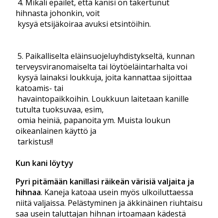
4. Mikäli epäilet, että kanisi on takertunut
hihnasta johonkin, voit
kysyä etsijäkoiraa avuksi etsintöihin.
5. Paikalliselta eläinsuojeluyhdistykseltä, kunnan
terveysviranomaiselta tai löytöeläintarhalta voi
kysyä lainaksi loukkuja, joita kannattaa sijoittaa
katoamis- tai
havaintopaikkoihin. Loukkuun laitetaan kanille
tutulta tuoksuvaa, esim,
omia heiniä, papanoita ym. Muista loukun
oikeanlainen käyttö ja
tarkistus!!
Kun kani löytyy
Pyri pitämään kanillasi räikeän värisiä valjaita ja
hihnaa
. Kaneja katoaa usein myös ulkoiluttaessa
niitä valjaissa. Pelästyminen ja äkkinäinen riuhtaisu
saa usein taluttajan hihnan irtoamaan kädestä