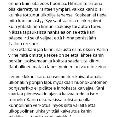
ennen kuin sitä edes huomaa. Hihnan tulisi aina
olla kierrettynä ranteen ympäri, vaikka kani olisi
kuinka tottunut ulkoilija tahansa. Koskaan ei tiedä
mitä kani pelästyy. Syy saattaa olla niinkin pieni
kuin yhtäkkinen linnun rääkäisy tai auton torvi.
Näissä tapauksissa hankalaa on se että kani
pääsee irti sekä valjaat että hihna perässään.
Tällöin on suuri
riski että kani jää kiinni narusta esim. oksiin. Pahin
virhe mitä omistaja tekee on se että lähtee kanin
perään juoksemaan ja koittaa saada sitä kiinni.
Rauhallinen matala lähestyminen on varmin keino.
Lemmikkikani katoaa useimmiten kaivautumalla
ulkohäkin pohjan läpi, myöskään huonokuntoinen
pohjaverkko ei pidättele innokasta kaivajaa. Kani
saattaa pienessäkin ajassa kaivaa todella ison
tunnelin. Kanin ulkohäkissä tulisi aina olla
kunnollinen verkotus, myös siltä varalta että
ulkopuolinen uhka yrittää kaivautua kanin
häkkiin (kettu, supi, minkki..)