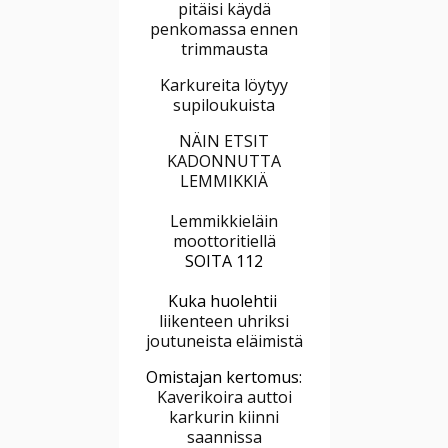
pitäisi käydä
penkomassa ennen
trimmausta
Karkureita löytyy
supiloukuista
NÄIN ETSIT
KADONNUTTA
LEMMIKKIÄ
Lemmikkieläin
moottoritiellä
SOITA 112
Kuka huolehtii
liikenteen uhriksi
joutuneista eläimistä
Omistajan kertomus:
Kaverikoira auttoi
karkurin kiinni
saannissa