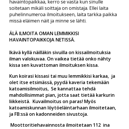
havaintopaikkaa, kerro se vasta kun sinulle
soitetaan mikäli soittaja on omistaja. Ellei laita
puhelinnumeroa ilmoitukseen, laita tarkka paikka
missä eläimen näit ja minne se lähti.
ÄLÄ ILMOITA OMAN LEMMIKKISI
HAVAINTOPAIKKOJA NETISSÄ.
Ikävä kyllä näilläkin sivuilla on kissailmoituksia
ilman valokuvaa. On vaikea tietää onko nähty
kissa sen kuvattoman ilmoituksen kissa.
Kun koirasi kissasi tai muu lemmikkisi karkaa, ja
olet itse etsimässä, pyydä kaveria tekemään
katoamisilmoitus, Se kannattaa tehdä
mahdollisimmat pian, jotta saat tietää karkurin
liikkeistä. Kuvailmoitus on paras! Myös
katoamiskunnan löytöeläintarhaan ilmoitetaan,
ja FB:ssä on kadonneiden sivustoja.
Moottoritiehavainnosta ilmoitetaan 112 ina