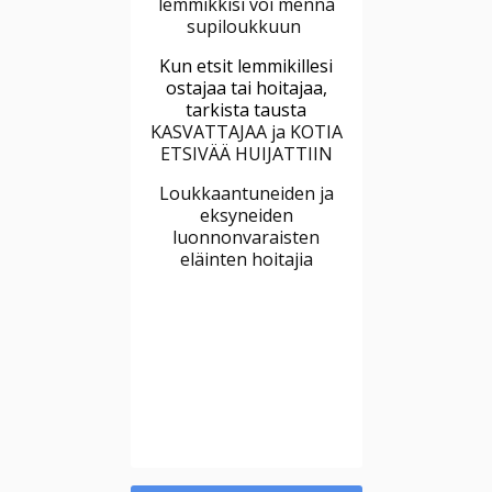
lemmikkisi voi mennä
supiloukkuun
Kun etsit lemmikillesi
ostajaa tai hoitajaa,
tarkista tausta
KASVATTAJAA ja KOTIA
ETSIVÄÄ HUIJATTIIN
Loukkaantuneiden ja
eksyneiden
luonnonvaraisten
eläinten hoitajia