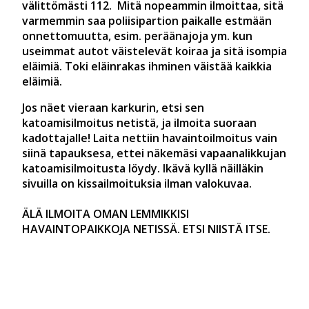
välittömästi 112. Mitä nopeammin ilmoittaa, sitä
varmemmin saa poliisipartion paikalle estmään
onnettomuutta, esim. peräänajoja ym. kun
useimmat autot väistelevät koiraa ja sitä isompia
eläimiä. Toki eläinrakas ihminen väistää kaikkia
eläimiä.
Jos näet vieraan karkurin, etsi sen
katoamisilmoitus netistä, ja ilmoita suoraan
kadottajalle! Laita nettiin havaintoilmoitus vain
siinä tapauksesa, ettei näkemäsi vapaanalikkujan
katoamisilmoitusta löydy. Ikävä kyllä näilläkin
sivuilla on kissailmoituksia ilman valokuvaa.
ÄLÄ ILMOITA OMAN LEMMIKKISI
HAVAINTOPAIKKOJA NETISSÄ. ETSI NIISTÄ ITSE.