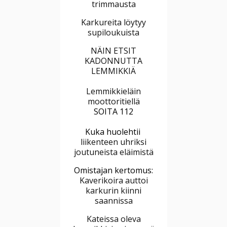
trimmausta
Karkureita löytyy
supiloukuista
NÄIN ETSIT
KADONNUTTA
LEMMIKKIÄ
Lemmikkieläin
moottoritiellä
SOITA 112
Kuka huolehtii
liikenteen uhriksi
joutuneista eläimistä
Omistajan kertomus:
Kaverikoira auttoi
karkurin kiinni
saannissa
Kateissa oleva