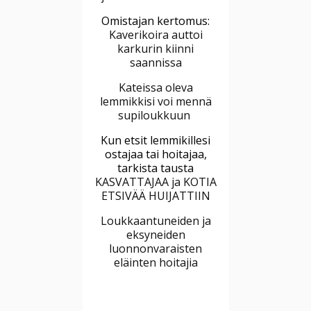
Omistajan kertomus:
Kaverikoira auttoi
karkurin kiinni
saannissa
Kateissa oleva
lemmikkisi voi mennä
supiloukkuun
Kun etsit lemmikillesi
ostajaa tai hoitajaa,
tarkista tausta
KASVATTAJAA ja KOTIA
ETSIVÄÄ HUIJATTIIN
Loukkaantuneiden ja
eksyneiden
luonnonvaraisten
eläinten hoitajia