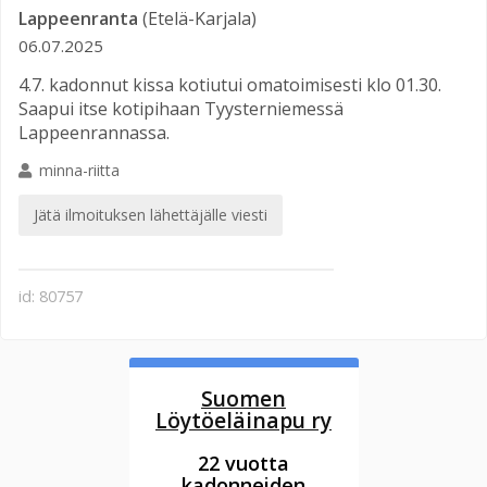
Lappeenranta
(Etelä-Karjala)
06.07.2025
4.7. kadonnut kissa kotiutui omatoimisesti klo 01.30.
Saapui itse kotipihaan Tyysterniemessä
Lappeenrannassa.
minna-riitta
Jätä ilmoituksen lähettäjälle viesti
id: 80757
Suomen
Löytöeläinapu ry
22 vuotta
kadonneiden