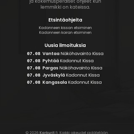
ja kokemusperäiset ohjeet kun
lemmikki on kateissa.
Etsintäohjeita
Kadonneen kissan etsiminen
Kadonneen koiran etsiminen
Uusia ilmoituksia
Vantaa
Näköhavainto
Kissa
07.08
Pyhtää
Kadonnut
Kissa
07.08
Pargas
Näköhavainto
Kissa
07.08
Jyväskylä
Kadonnut
Kissa
07.08
Kangasala
Kadonnut
Kissa
07.08
© 2026
Karkurit
.fi. Kaikki oikeudet pidätetään.