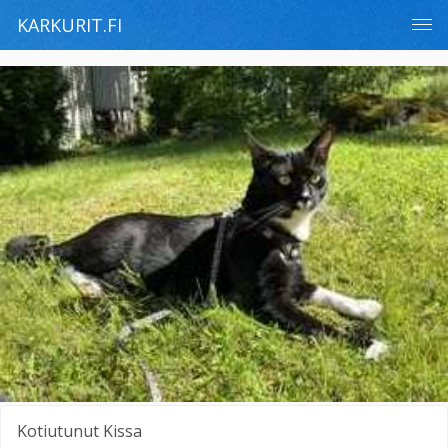
KARKURIT.FI
Kotiutunut
Kissa