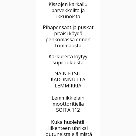
Kissojen karkailu
parvekkeilta ja
ikkunoista
Pihapensaat ja puskat
pitäisi käydä
penkomassa ennen
trimmausta
Karkureita löytyy
supiloukuista
NÄIN ETSIT
KADONNUTTA
LEMMIKKIÄ
Lemmikkieläin
moottoritiellä
SOITA 112
Kuka huolehtii
liikenteen uhriksi
joutuneista eläimistä