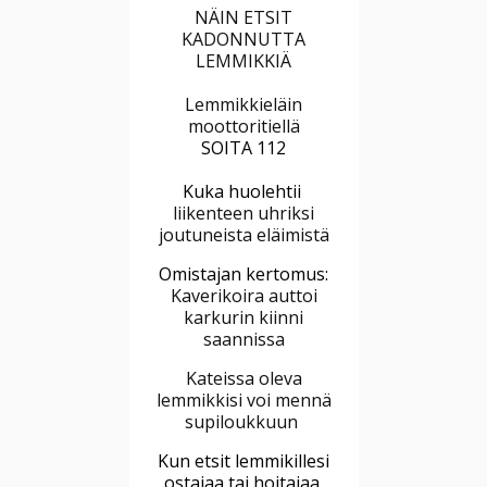
NÄIN ETSIT
KADONNUTTA
LEMMIKKIÄ
Lemmikkieläin
moottoritiellä
SOITA 112
Kuka huolehtii
liikenteen uhriksi
joutuneista eläimistä
Omistajan kertomus:
Kaverikoira auttoi
karkurin kiinni
saannissa
Kateissa oleva
lemmikkisi voi mennä
supiloukkuun
Kun etsit lemmikillesi
ostajaa tai hoitajaa,