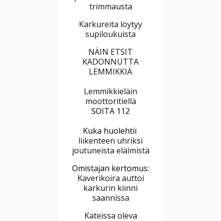
trimmausta
Karkureita löytyy
supiloukuista
NÄIN ETSIT
KADONNUTTA
LEMMIKKIÄ
Lemmikkieläin
moottoritiellä
SOITA 112
Kuka huolehtii
liikenteen uhriksi
joutuneista eläimistä
Omistajan kertomus:
Kaverikoira auttoi
karkurin kiinni
saannissa
Kateissa oleva