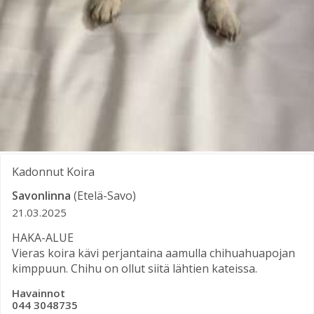
Kadonnut
Koira
Savonlinna
(Etelä-Savo)
21.03.2025
HAKA-ALUE
Vieras koira kävi perjantaina aamulla chihuahuapojan
kimppuun. Chihu on ollut siitä lähtien kateissa.
Havainnot
044 3048735