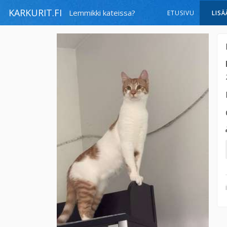
KARKURIT.FI
Lemmikki kateissa?
ETUSIVU
LISÄ