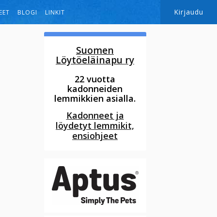
Kirjaudu
EET
BLOGI
LINKIT
Suomen
Löytöeläinapu ry
22 vuotta
kadonneiden
lemmikkien asialla.
Kadonneet ja
löydetyt lemmikit,
ensiohjeet