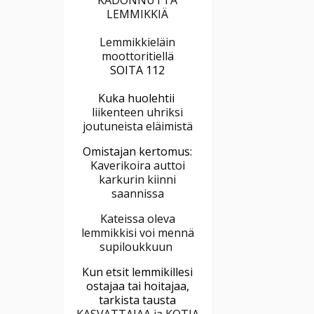
LEMMIKKIÄ
Lemmikkieläin
moottoritiellä
SOITA 112
Kuka huolehtii
liikenteen uhriksi
joutuneista eläimistä
Omistajan kertomus:
Kaverikoira auttoi
karkurin kiinni
saannissa
Kateissa oleva
lemmikkisi voi mennä
supiloukkuun
Kun etsit lemmikillesi
ostajaa tai hoitajaa,
tarkista tausta
KASVATTAJAA ja KOTIA