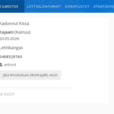
Ä ILMOITUS
LÖYTÖELÄINTARHAT
KOIRAPUISTOT
ETSINTÄOHJ
Kadonnut
Kissa
Kajaani
(Kainuu)
20.05.2026
Lehtikangas
0408529763
anton4
Jätä ilmoituksen lähettäjälle viesti
id: 82529