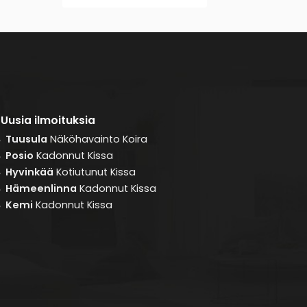
Uusia ilmoituksia
Tuusula
Näköhavainto
Koira
8
Posio
Kadonnut
Kissa
8
Hyvinkää
Kotiutunut
Kissa
8
Hämeenlinna
Kadonnut
Kissa
8
Kemi
Kadonnut
Kissa
8