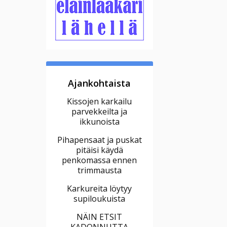
Ajankohtaista
Kissojen karkailu
parvekkeilta ja
ikkunoista
Pihapensaat ja puskat
pitäisi käydä
penkomassa ennen
trimmausta
Karkureita löytyy
supiloukuista
NÄIN ETSIT
KADONNUTTA