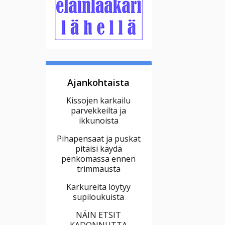
Ajankohtaista
Kissojen karkailu
parvekkeilta ja
ikkunoista
Pihapensaat ja puskat
pitäisi käydä
penkomassa ennen
trimmausta
Karkureita löytyy
supiloukuista
NÄIN ETSIT
KADONNUTTA