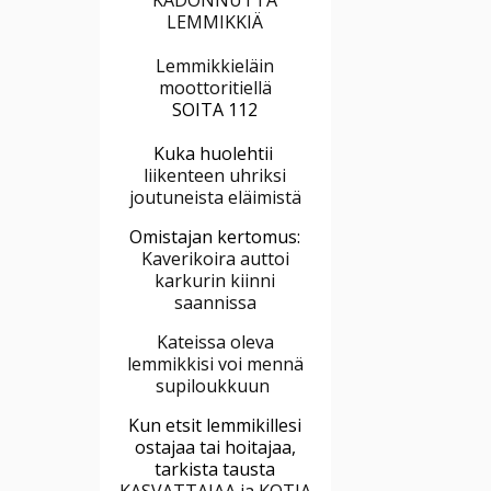
LEMMIKKIÄ
Lemmikkieläin
moottoritiellä
SOITA 112
Kuka huolehtii
liikenteen uhriksi
joutuneista eläimistä
Omistajan kertomus:
Kaverikoira auttoi
karkurin kiinni
saannissa
Kateissa oleva
lemmikkisi voi mennä
supiloukkuun
Kun etsit lemmikillesi
ostajaa tai hoitajaa,
tarkista tausta
KASVATTAJAA ja KOTIA