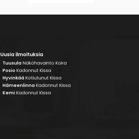
Uusia ilmoituksia
Tuusula
Näköhavainto
Koira
8
Posio
Kadonnut
Kissa
8
Hyvinkää
Kotiutunut
Kissa
8
Hämeenlinna
Kadonnut
Kissa
8
Kemi
Kadonnut
Kissa
8