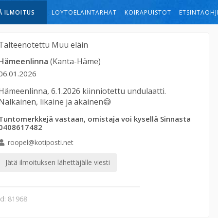
Ä ILMOITUS
LÖYTÖELÄINTARHAT
KOIRAPUISTOT
ETSINTÄOHJ
Talteenotettu
Muu eläin
Hämeenlinna
(Kanta-Häme)
06.01.2026
Hämeenlinna, 6.1.2026 kiinniotettu undulaatti.
Nälkäinen, likaine ja äkäinen😅
Tuntomerkkejä vastaan, omistaja voi kysellä Sinnasta
0408617482
roopel@kotiposti.net
Jätä ilmoituksen lähettäjälle viesti
id: 81968