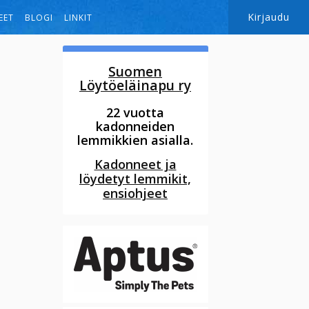
Kirjaudu
EET
BLOGI
LINKIT
Suomen
Löytöeläinapu ry
22 vuotta
kadonneiden
lemmikkien asialla.
Kadonneet ja
löydetyt lemmikit,
ensiohjeet