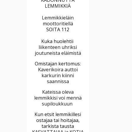
LEMMIKKIÄ
Lemmikkieläin
moottoritiellä
SOITA 112
Kuka huolehtii
liikenteen uhriksi
joutuneista eläimistä
Omistajan kertomus:
Kaverikoira auttoi
karkurin kiinni
saannissa
Kateissa oleva
lemmikkisi voi mennä
supiloukkuun
Kun etsit lemmikillesi
ostajaa tai hoitajaa,
tarkista tausta
KASVATTAJAA ja KOTIA