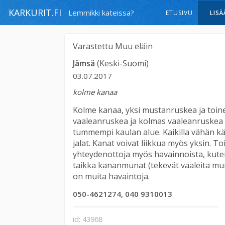
KARKURIT.FI
Lemmikki kateissa?
ETUSIVU
LISÄ
Varastettu
Muu eläin
Jämsä
(Keski-Suomi)
03.07.2017
kolme kanaa
Kolme kanaa, yksi mustanruskea ja toin
vaaleanruskea ja kolmas vaaleanruskea j
tummempi kaulan alue. Kaikilla vähän k
jalat. Kanat voivat liikkua myös yksin. T
yhteydenottoja myös havainnoista, kute
taikka kananmunat (tekevät vaaleita mun
on muita havaintoja.
050-4621274, 040 9310013
id: 43968