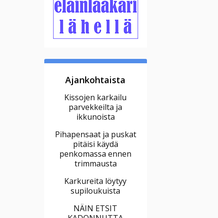
Ajankohtaista
Kissojen karkailu
parvekkeilta ja
ikkunoista
Pihapensaat ja puskat
pitäisi käydä
penkomassa ennen
trimmausta
Karkureita löytyy
supiloukuista
NÄIN ETSIT
KADONNUTTA