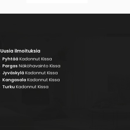
Uusia ilmoituksia
Pyhtää
Kadonnut
Kissa
8
Pargas
Näköhavainto
Kissa
8
Jyväskylä
Kadonnut
Kissa
8
Kangasala
Kadonnut
Kissa
8
Turku
Kadonnut
Kissa
8