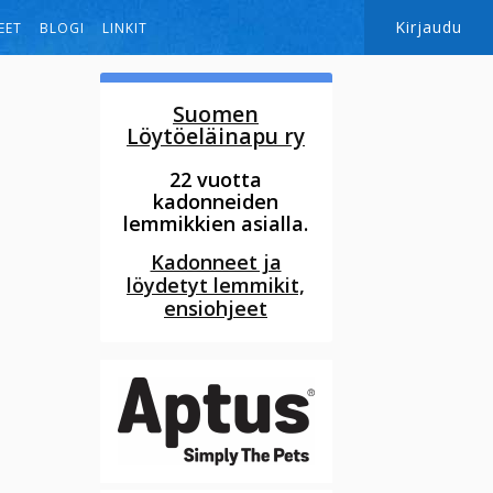
Kirjaudu
EET
BLOGI
LINKIT
Suomen
Löytöeläinapu ry
22 vuotta
kadonneiden
lemmikkien asialla.
Kadonneet ja
löydetyt lemmikit,
ensiohjeet