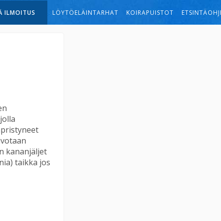
Ä ILMOITUS
LÖYTÖELÄINTARHAT
KOIRAPUISTOT
ETSINTÄOHJ
en
olla
äpristyneet
oivotaan
n kananjäljet
ia) taikka jos