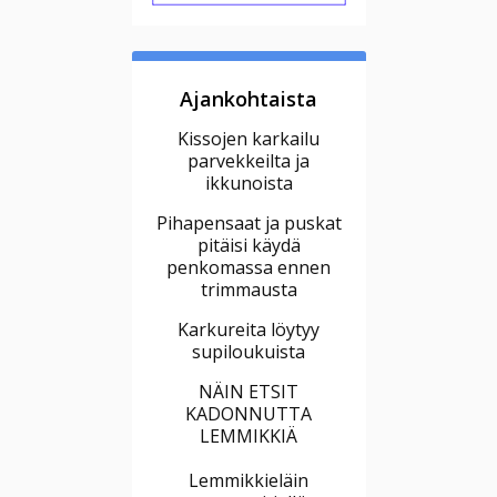
Ajankohtaista
Kissojen karkailu
parvekkeilta ja
ikkunoista
Pihapensaat ja puskat
pitäisi käydä
penkomassa ennen
trimmausta
Karkureita löytyy
supiloukuista
NÄIN ETSIT
KADONNUTTA
LEMMIKKIÄ
Lemmikkieläin