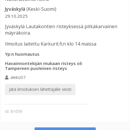
Jyväskylä
(Keski-Suomi)
29.10.2025
Jyväskylä Lautakontien risteyksessä pitkäkarvainen
mäyräkoira.
Ilmoitus laitettu Karkurit.fi;n klo 14 maissa
Yp:n huomautus
Havainnontekijän mukaan risteys oli
Tampereen puoleinen risteys
aleksi57
Jätä ilmoituksen lähettäjälle viesti
id: 81659