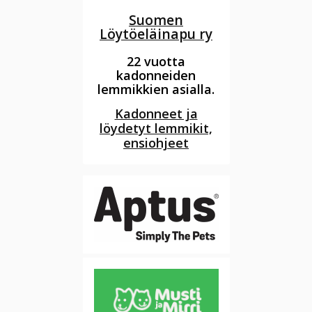
Suomen
Löytöeläinapu ry
22 vuotta
kadonneiden
lemmikkien asialla.
Kadonneet ja
löydetyt lemmikit,
ensiohjeet