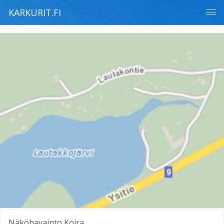
KARKURIT.FI
Näköhavainto
Koira