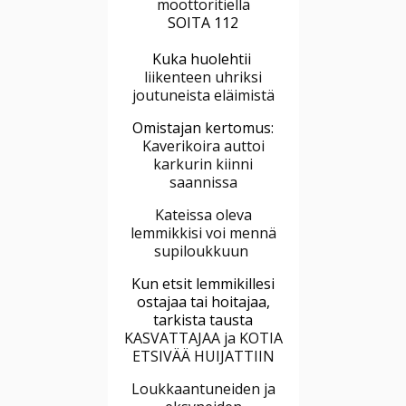
moottoritiellä
SOITA 112
Kuka huolehtii
liikenteen uhriksi
joutuneista eläimistä
Omistajan kertomus:
Kaverikoira auttoi
karkurin kiinni
saannissa
Kateissa oleva
lemmikkisi voi mennä
supiloukkuun
Kun etsit lemmikillesi
ostajaa tai hoitajaa,
tarkista tausta
KASVATTAJAA ja KOTIA
ETSIVÄÄ HUIJATTIIN
Loukkaantuneiden ja