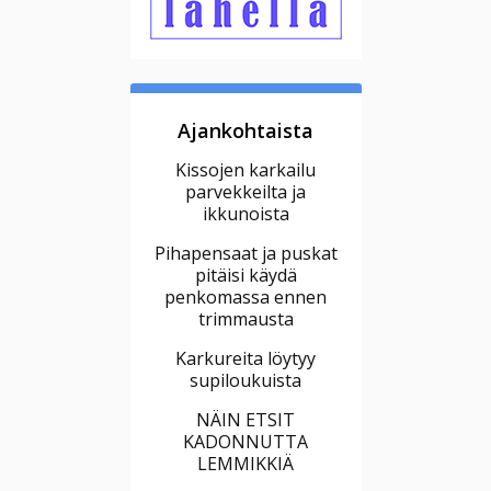
Ajankohtaista
Kissojen karkailu
parvekkeilta ja
ikkunoista
Pihapensaat ja puskat
pitäisi käydä
penkomassa ennen
trimmausta
Karkureita löytyy
supiloukuista
NÄIN ETSIT
KADONNUTTA
LEMMIKKIÄ