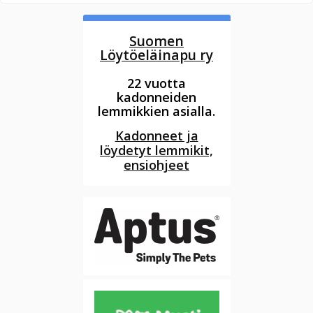
Suomen
Löytöeläinapu ry
22 vuotta
kadonneiden
lemmikkien asialla.
Kadonneet ja
löydetyt lemmikit,
ensiohjeet