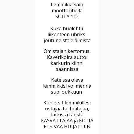
Lemmikkieläin
moottoritiellä
SOITA 112
Kuka huolehtii
liikenteen uhriksi
joutuneista eläimistä
Omistajan kertomus:
Kaverikoira auttoi
karkurin kiinni
saannissa
Kateissa oleva
lemmikkisi voi mennä
supiloukkuun
Kun etsit lemmikillesi
ostajaa tai hoitajaa,
tarkista tausta
KASVATTAJAA ja KOTIA
ETSIVÄÄ HUIJATTIIN