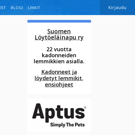
Kirjaudu
EET
BLOGI
LINKIT
Suomen
Löytöeläinapu ry
22 vuotta
kadonneiden
lemmikkien asialla.
Kadonneet ja
löydetyt lemmikit,
ensiohjeet