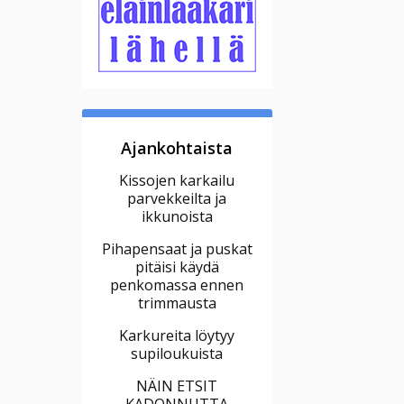
Ajankohtaista
Kissojen karkailu
parvekkeilta ja
ikkunoista
Pihapensaat ja puskat
pitäisi käydä
penkomassa ennen
trimmausta
Karkureita löytyy
supiloukuista
NÄIN ETSIT
KADONNUTTA