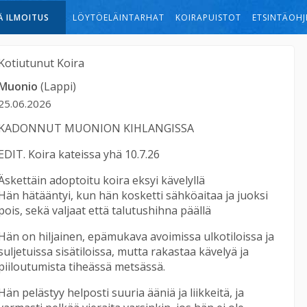
Ä ILMOITUS
LÖYTÖELÄINTARHAT
KOIRAPUISTOT
ETSINTÄOHJ
Kotiutunut
Koira
Muonio
(Lappi)
25.06.2026
KADONNUT MUONION KIHLANGISSA
EDIT. Koira kateissa yhä 10.7.26
Äskettäin adoptoitu koira eksyi kävelyllä
Hän hätääntyi, kun hän kosketti sähköaitaa ja juoksi
pois, sekä valjaat että talutushihna päällä
Hän on hiljainen, epämukava avoimissa ulkotiloissa ja
suljetuissa sisätiloissa, mutta rakastaa kävelyä ja
piiloutumista tiheässä metsässä.
Hän pelästyy helposti suuria ääniä ja liikkeitä, ja