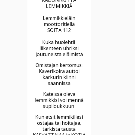
LEMMIKKIÄ
Lemmikkieläin
moottoritiellä
SOITA 112
Kuka huolehtii
liikenteen uhriksi
joutuneista eläimistä
Omistajan kertomus:
Kaverikoira auttoi
karkurin kiinni
saannissa
Kateissa oleva
lemmikkisi voi mennä
supiloukkuun
Kun etsit lemmikillesi
ostajaa tai hoitajaa,
tarkista tausta
KASVATTAJAA ja KOTIA