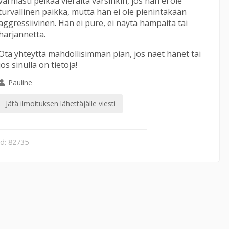
varmasti pelkää vieraita varsinkin, jos hän ei ole
turvallinen paikka, mutta hän ei ole pienintäkään
aggressiivinen. Hän ei pure, ei näytä hampaita tai
harjannetta.
Ota yhteyttä mahdollisimman pian, jos näet hänet tai
jos sinulla on tietoja!
Pauline
Jätä ilmoituksen lähettäjälle viesti
id: 82735