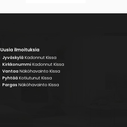
Uusia ilmoituksia
Jyväskylä
Kadonnut
Kissa
8
Kirkkonummi
Kadonnut
Kissa
8
Vantaa
Näköhavainto
Kissa
8
Pyhtää
Kotiutunut
Kissa
8
Pargas
Näköhavainto
Kissa
8