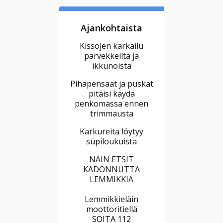
Ajankohtaista
Kissojen karkailu
parvekkeilta ja
ikkunoista
Pihapensaat ja puskat
pitäisi käydä
penkomassa ennen
trimmausta
Karkureita löytyy
supiloukuista
NÄIN ETSIT
KADONNUTTA
LEMMIKKIÄ
Lemmikkieläin
moottoritiellä
SOITA 112