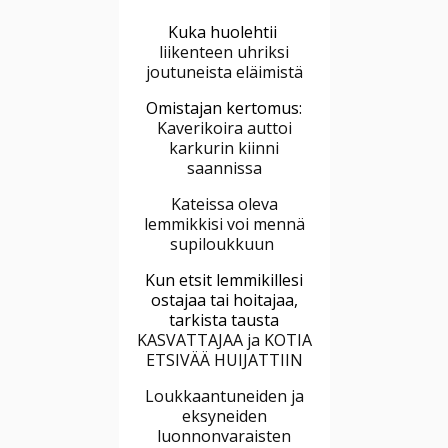
Kuka huolehtii
liikenteen uhriksi
joutuneista eläimistä
Omistajan kertomus:
Kaverikoira auttoi
karkurin kiinni
saannissa
Kateissa oleva
lemmikkisi voi mennä
supiloukkuun
Kun etsit lemmikillesi
ostajaa tai hoitajaa,
tarkista tausta
KASVATTAJAA ja KOTIA
ETSIVÄÄ HUIJATTIIN
Loukkaantuneiden ja
eksyneiden
luonnonvaraisten