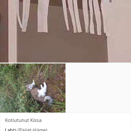
Kotiutunut
Kissa
Lahti
(Päijät-Häme)