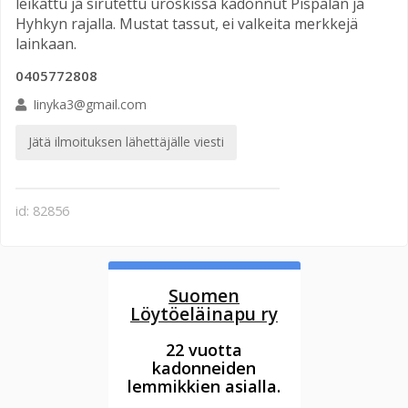
leikattu ja sirutettu uroskissa kadonnut Pispalan ja
Hyhkyn rajalla. Mustat tassut, ei valkeita merkkejä
lainkaan.
0405772808
Iinyka3@gmail.com
Jätä ilmoituksen lähettäjälle viesti
id: 82856
Suomen
Löytöeläinapu ry
22 vuotta
kadonneiden
lemmikkien asialla.