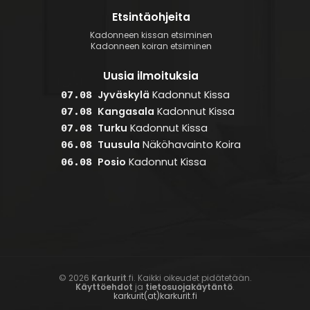
Etsintäohjeita
Kadonneen kissan etsiminen
Kadonneen koiran etsiminen
Uusia ilmoituksia
Jyväskylä
Kadonnut
Kissa
07.08
Kangasala
Kadonnut
Kissa
07.08
Turku
Kadonnut
Kissa
07.08
Tuusula
Näköhavainto
Koira
06.08
Posio
Kadonnut
Kissa
06.08
© 2026
Karkurit
.fi. Kaikki oikeudet pidätetään.
Käyttöehdot
ja
tietosuojakäytäntö
.
karkurit(at)karkurit.fi