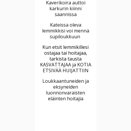
Kaverikoira auttoi
karkurin kiinni
saannissa
Kateissa oleva
lemmikkisi voi mennä
supiloukkuun
Kun etsit lemmikillesi
ostajaa tai hoitajaa,
tarkista tausta
KASVATTAJAA ja KOTIA
ETSIVÄÄ HUIJATTIIN
Loukkaantuneiden ja
eksyneiden
luonnonvaraisten
eläinten hoitajia