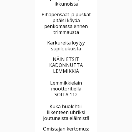
ikkunoista
Pihapensaat ja puskat
pitäisi käydä
penkomassa ennen
trimmausta
Karkureita löytyy
supiloukuista
NÄIN ETSIT
KADONNUTTA
LEMMIKKIÄ
Lemmikkieläin
moottoritiellä
SOITA 112
Kuka huolehtii
liikenteen uhriksi
joutuneista eläimistä
Omistajan kertomus: