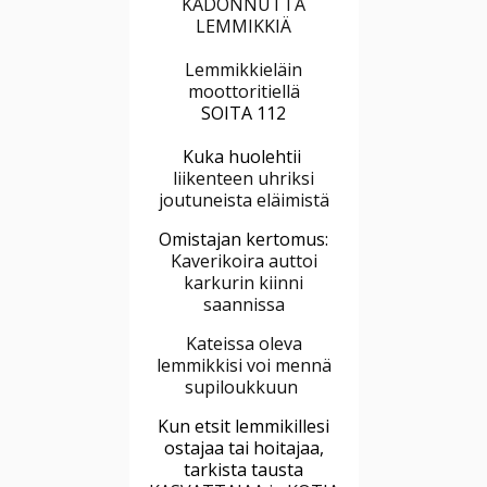
KADONNUTTA
LEMMIKKIÄ
Lemmikkieläin
moottoritiellä
SOITA 112
Kuka huolehtii
liikenteen uhriksi
joutuneista eläimistä
Omistajan kertomus:
Kaverikoira auttoi
karkurin kiinni
saannissa
Kateissa oleva
lemmikkisi voi mennä
supiloukkuun
Kun etsit lemmikillesi
ostajaa tai hoitajaa,
tarkista tausta