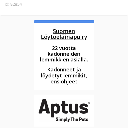
id: 82854
Suomen
Löytöeläinapu ry
22 vuotta
kadonneiden
lemmikkien asialla.
Kadonneet ja
löydetyt lemmikit,
ensiohjeet