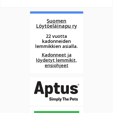
Suomen
Löytöeläinapu ry
22 vuotta
kadonneiden
lemmikkien asialla.
Kadonneet ja
löydetyt lemmikit,
ensiohjeet