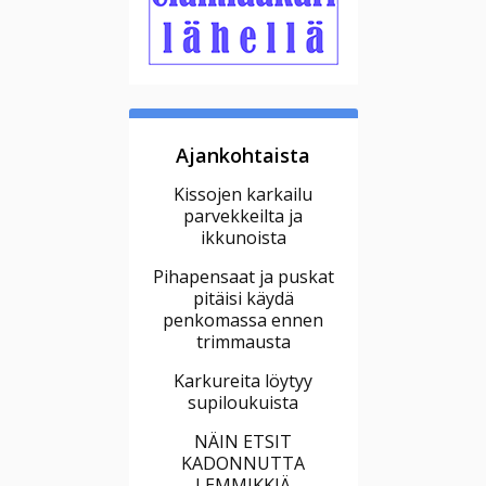
Ajankohtaista
Kissojen karkailu
parvekkeilta ja
ikkunoista
Pihapensaat ja puskat
pitäisi käydä
penkomassa ennen
trimmausta
Karkureita löytyy
supiloukuista
NÄIN ETSIT
KADONNUTTA
LEMMIKKIÄ