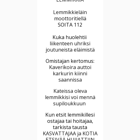
Lemmikkieläin
moottoritiellä
SOITA 112
Kuka huolehtii
liikenteen uhriksi
joutuneista eläimistä
Omistajan kertomus:
Kaverikoira auttoi
karkurin kiinni
saannissa
Kateissa oleva
lemmikkisi voi mennä
supiloukkuun
Kun etsit lemmikillesi
ostajaa tai hoitajaa,
tarkista tausta
KASVATTAJAA ja KOTIA
ETSIVÄÄ HUIJATTIIN