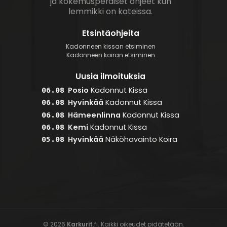
ja kokemusperäiset ohjeet kun
lemmikki on kateissa.
Etsintäohjeita
Kadonneen kissan etsiminen
Kadonneen koiran etsiminen
Uusia ilmoituksia
Posio
Kadonnut
Kissa
06.08
Hyvinkää
Kadonnut
Kissa
06.08
Hämeenlinna
Kadonnut
Kissa
06.08
Kemi
Kadonnut
Kissa
06.08
Hyvinkää
Näköhavainto
Koira
05.08
© 2026
Karkurit
.fi. Kaikki oikeudet pidätetään.