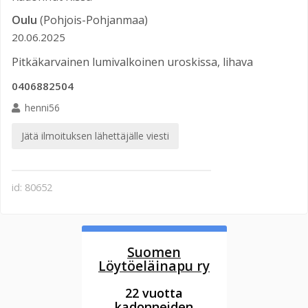
Oulu
(Pohjois-Pohjanmaa)
20.06.2025
Pitkäkarvainen lumivalkoinen uroskissa, lihava
0406882504
henni56
Jätä ilmoituksen lähettäjälle viesti
id: 80652
Suomen
Löytöeläinapu ry
22 vuotta
kadonneiden