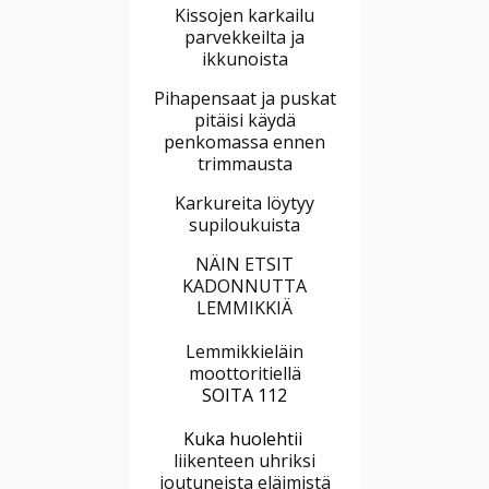
Kissojen karkailu
parvekkeilta ja
ikkunoista
Pihapensaat ja puskat
pitäisi käydä
penkomassa ennen
trimmausta
Karkureita löytyy
supiloukuista
NÄIN ETSIT
KADONNUTTA
LEMMIKKIÄ
Lemmikkieläin
moottoritiellä
SOITA 112
Kuka huolehtii
liikenteen uhriksi
joutuneista eläimistä