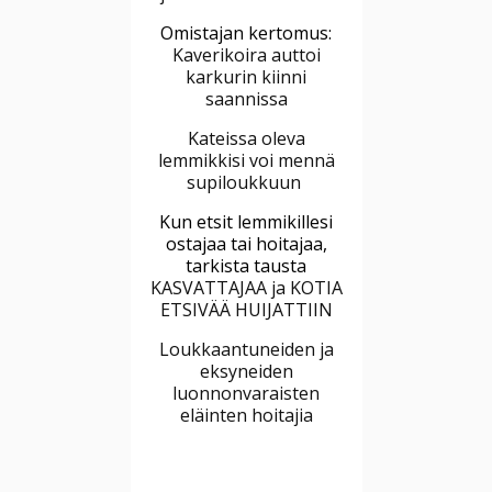
Omistajan kertomus:
Kaverikoira auttoi
karkurin kiinni
saannissa
Kateissa oleva
lemmikkisi voi mennä
supiloukkuun
Kun etsit lemmikillesi
ostajaa tai hoitajaa,
tarkista tausta
KASVATTAJAA ja KOTIA
ETSIVÄÄ HUIJATTIIN
Loukkaantuneiden ja
eksyneiden
luonnonvaraisten
eläinten hoitajia