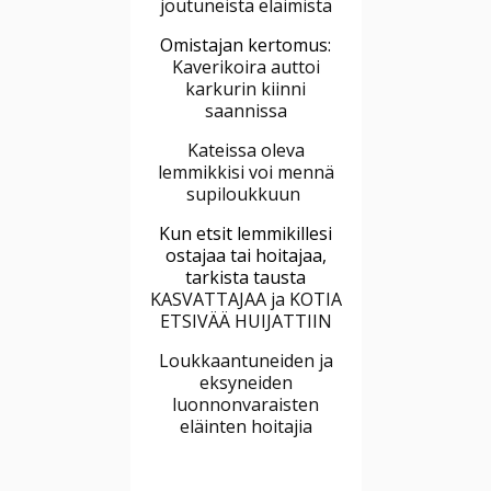
joutuneista eläimistä
Omistajan kertomus:
Kaverikoira auttoi
karkurin kiinni
saannissa
Kateissa oleva
lemmikkisi voi mennä
supiloukkuun
Kun etsit lemmikillesi
ostajaa tai hoitajaa,
tarkista tausta
KASVATTAJAA ja KOTIA
ETSIVÄÄ HUIJATTIIN
Loukkaantuneiden ja
eksyneiden
luonnonvaraisten
eläinten hoitajia