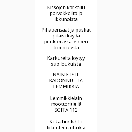
Kissojen karkailu
parvekkeilta ja
ikkunoista
Pihapensaat ja puskat
pitäisi käydä
penkomassa ennen
trimmausta
Karkureita löytyy
supiloukuista
NÄIN ETSIT
KADONNUTTA
LEMMIKKIÄ
Lemmikkieläin
moottoritiellä
SOITA 112
Kuka huolehtii
liikenteen uhriksi