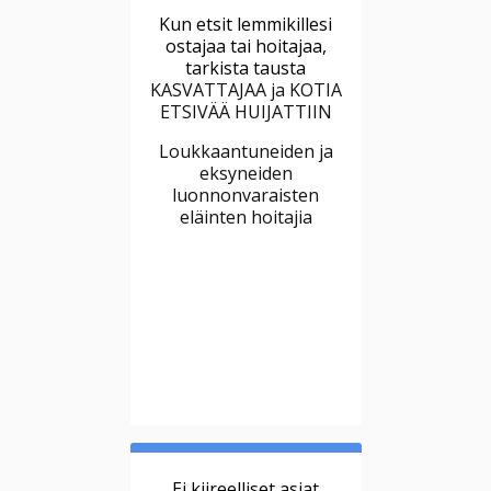
Kun etsit lemmikillesi
ostajaa tai hoitajaa,
tarkista tausta
KASVATTAJAA ja KOTIA
ETSIVÄÄ HUIJATTIIN
Loukkaantuneiden ja
eksyneiden
luonnonvaraisten
eläinten hoitajia
Ei kiireelliset asiat