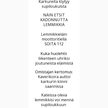
Karkureita löytyy
supiloukuista
NÄIN ETSIT
KADONNUTTA
LEMMIKKIÄ
Lemmikkieläin
moottoritiellä
SOITA 112
Kuka huolehtii
liikenteen uhriksi
joutuneista eläimistä
Omistajan kertomus:
Kaverikoira auttoi
karkurin kiinni
saannissa
Kateissa oleva
lemmikkisi voi mennä
supiloukkuun