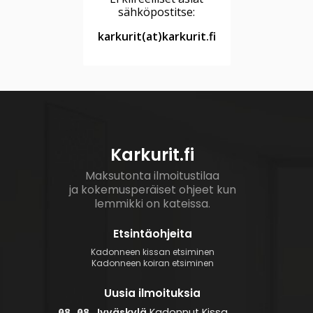
sähköpostitse:
karkurit(at)karkurit.fi
Karkurit.fi
Maksutonta ilmoitustilaa
ja kokemusperäiset ohjeet kun
lemmikki on kateissa.
Etsintäohjeita
Kadonneen kissan etsiminen
Kadonneen koiran etsiminen
Uusia ilmoituksia
Jyväskylä
Kadonnut
Kissa
08.08