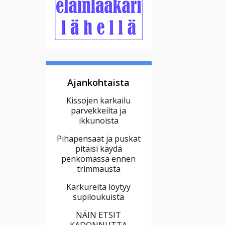
Ajankohtaista
Kissojen karkailu
parvekkeilta ja
ikkunoista
Pihapensaat ja puskat
pitäisi käydä
penkomassa ennen
trimmausta
Karkureita löytyy
supiloukuista
NÄIN ETSIT
KADONNUTTA