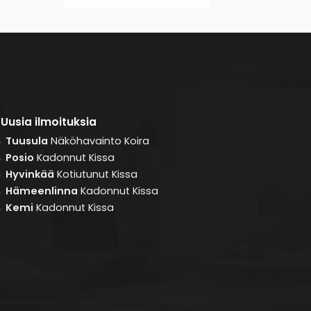
Uusia ilmoituksia
Tuusula
Näköhavainto
Koira
8
Posio
Kadonnut
Kissa
8
Hyvinkää
Kotiutunut
Kissa
8
Hämeenlinna
Kadonnut
Kissa
8
Kemi
Kadonnut
Kissa
8