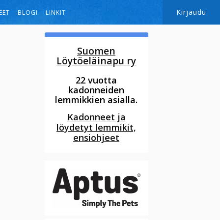
Kirjaudu
EET
BLOGI
LINKIT
Suomen
Löytöeläinapu ry
22 vuotta
kadonneiden
lemmikkien asialla.
Kadonneet ja
löydetyt lemmikit,
ensiohjeet