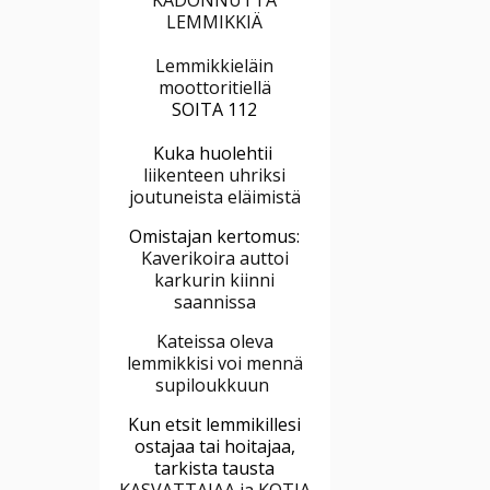
LEMMIKKIÄ
Lemmikkieläin
moottoritiellä
SOITA 112
Kuka huolehtii
liikenteen uhriksi
joutuneista eläimistä
Omistajan kertomus:
Kaverikoira auttoi
karkurin kiinni
saannissa
Kateissa oleva
lemmikkisi voi mennä
supiloukkuun
Kun etsit lemmikillesi
ostajaa tai hoitajaa,
tarkista tausta
KASVATTAJAA ja KOTIA