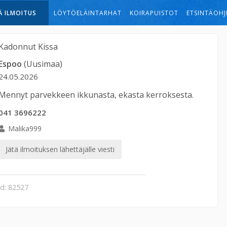
Ä ILMOITUS
LÖYTÖELÄINTARHAT
KOIRAPUISTOT
ETSINTÄOHJ
Kadonnut
Kissa
Espoo
(Uusimaa)
24.05.2026
Mennyt parvekkeen ikkunasta, ekasta kerroksesta.
041 3696222
Malika999
Jätä ilmoituksen lähettäjälle viesti
id: 82527