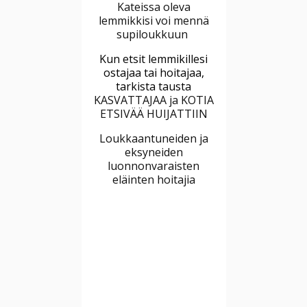
Kateissa oleva
lemmikkisi voi mennä
supiloukkuun
Kun etsit lemmikillesi
ostajaa tai hoitajaa,
tarkista tausta
KASVATTAJAA ja KOTIA
ETSIVÄÄ HUIJATTIIN
Loukkaantuneiden ja
eksyneiden
luonnonvaraisten
eläinten hoitajia