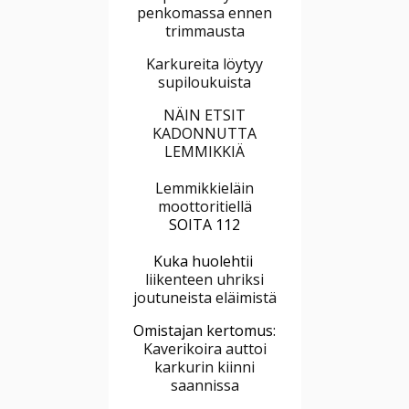
penkomassa ennen
trimmausta
Karkureita löytyy
supiloukuista
NÄIN ETSIT
KADONNUTTA
LEMMIKKIÄ
Lemmikkieläin
moottoritiellä
SOITA 112
Kuka huolehtii
liikenteen uhriksi
joutuneista eläimistä
Omistajan kertomus:
Kaverikoira auttoi
karkurin kiinni
saannissa