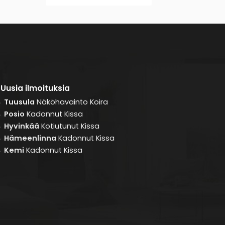
Uusia ilmoituksia
Tuusula
Näköhavainto
Koira
8
Posio
Kadonnut
Kissa
8
Hyvinkää
Kotiutunut
Kissa
8
Hämeenlinna
Kadonnut
Kissa
8
Kemi
Kadonnut
Kissa
8