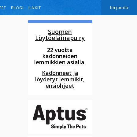
Kirjaudu
EET
BLOGI
LINKIT
Suomen
Löytöeläinapu ry
22 vuotta
kadonneiden
lemmikkien asialla.
Kadonneet ja
löydetyt lemmikit,
ensiohjeet