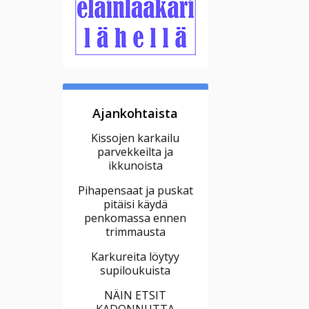
Ajankohtaista
Kissojen karkailu
parvekkeilta ja
ikkunoista
Pihapensaat ja puskat
pitäisi käydä
penkomassa ennen
trimmausta
Karkureita löytyy
supiloukuista
NÄIN ETSIT
KADONNUTTA