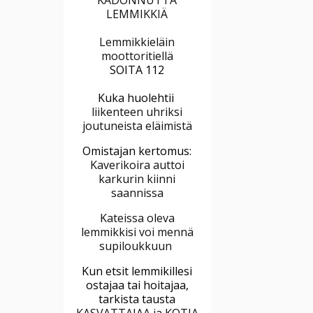
LEMMIKKIÄ
Lemmikkieläin
moottoritiellä
SOITA 112
Kuka huolehtii
liikenteen uhriksi
joutuneista eläimistä
Omistajan kertomus:
Kaverikoira auttoi
karkurin kiinni
saannissa
Kateissa oleva
lemmikkisi voi mennä
supiloukkuun
Kun etsit lemmikillesi
ostajaa tai hoitajaa,
tarkista tausta
KASVATTAJAA ja KOTIA