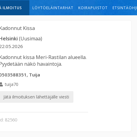
Ä ILMOITUS
LÖYTÖELÄINTARHAT
KOIRAPUISTOT
ETSINTÄOHJ
Kadonnut
Kissa
Helsinki
(Uusimaa)
22.05.2026
Kadonnut kissa Meri-Rastilan alueella.
Pyydetään näkö havaintoja.
0503588351, Tuija
tuija70
Jätä ilmoituksen lähettäjälle viesti
id: 82560