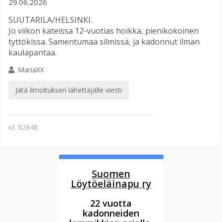
29.06.2026
SUUTARILA/HELSINKI.
Jo viikon kateissa 12-vuotias hoikka, pienikokoinen
tyttökissa. Samentumaa silmissä, ja kadonnut ilman
kaulapantaa.
MariaXX
Jätä ilmoituksen lähettäjälle viesti
id: 82848
Suomen
Löytöeläinapu ry
22 vuotta
kadonneiden