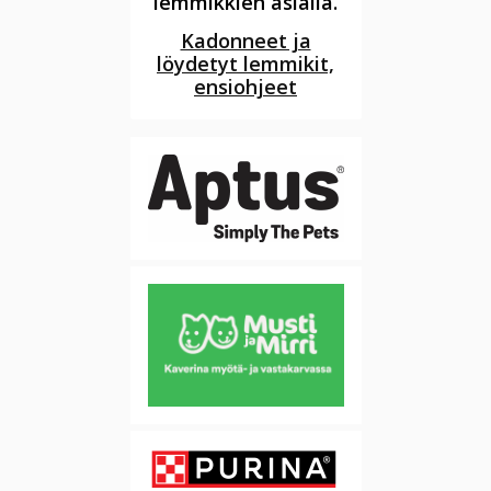
lemmikkien asialla.
Kadonneet ja
löydetyt lemmikit,
ensiohjeet