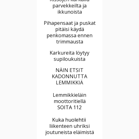
parvekkeilta ja
ikkunoista
Pihapensaat ja puskat
pitäisi käydä
penkomassa ennen
trimmausta
Karkureita löytyy
supiloukuista
NÄIN ETSIT
KADONNUTTA
LEMMIKKIÄ
Lemmikkieläin
moottoritiellä
SOITA 112
Kuka huolehtii
liikenteen uhriksi
joutuneista eläimistä