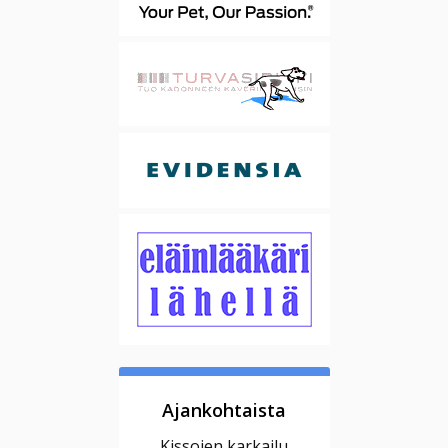
Ajankohtaista
Kissojen karkailu