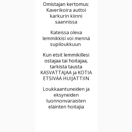
Omistajan kertomus:
Kaverikoira auttoi
karkurin kiinni
saannissa
Kateissa oleva
lemmikkisi voi mennä
supiloukkuun
Kun etsit lemmikillesi
ostajaa tai hoitajaa,
tarkista tausta
KASVATTAJAA ja KOTIA
ETSIVÄÄ HUIJATTIIN
Loukkaantuneiden ja
eksyneiden
luonnonvaraisten
eläinten hoitajia