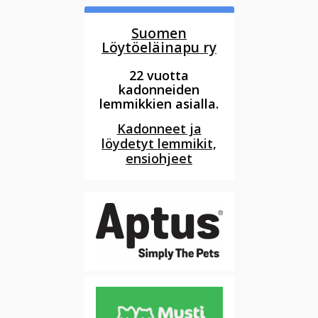
Suomen
Löytöeläinapu ry
22 vuotta
kadonneiden
lemmikkien asialla.
Kadonneet ja
löydetyt lemmikit,
ensiohjeet