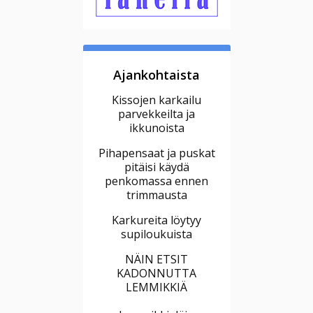
Ajankohtaista
Kissojen karkailu
parvekkeilta ja
ikkunoista
Pihapensaat ja puskat
pitäisi käydä
penkomassa ennen
trimmausta
Karkureita löytyy
supiloukuista
NÄIN ETSIT
KADONNUTTA
LEMMIKKIÄ