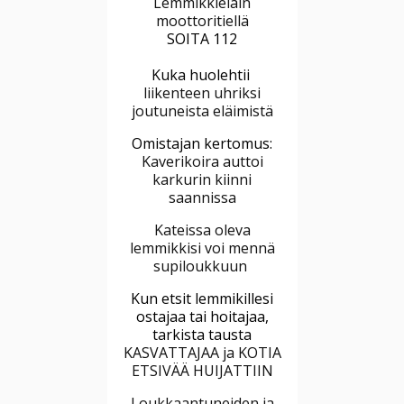
Lemmikkieläin
moottoritiellä
SOITA 112
Kuka huolehtii
liikenteen uhriksi
joutuneista eläimistä
Omistajan kertomus:
Kaverikoira auttoi
karkurin kiinni
saannissa
Kateissa oleva
lemmikkisi voi mennä
supiloukkuun
Kun etsit lemmikillesi
ostajaa tai hoitajaa,
tarkista tausta
KASVATTAJAA ja KOTIA
ETSIVÄÄ HUIJATTIIN
Loukkaantuneiden ja