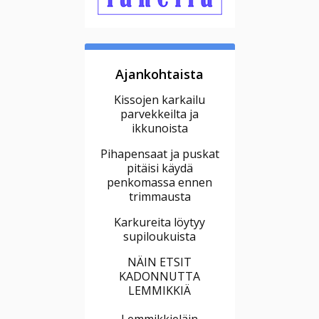
Ajankohtaista
Kissojen karkailu
parvekkeilta ja
ikkunoista
Pihapensaat ja puskat
pitäisi käydä
penkomassa ennen
trimmausta
Karkureita löytyy
supiloukuista
NÄIN ETSIT
KADONNUTTA
LEMMIKKIÄ