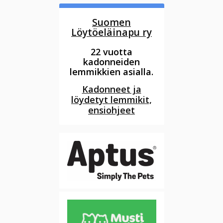
Suomen
Löytöeläinapu ry
22 vuotta
kadonneiden
lemmikkien asialla.
Kadonneet ja
löydetyt lemmikit,
ensiohjeet