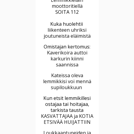
Lemmikkieläin
moottoritiellä
SOITA 112
Kuka huolehtii
liikenteen uhriksi
joutuneista eläimistä
Omistajan kertomus:
Kaverikoira auttoi
karkurin kiinni
saannissa
Kateissa oleva
lemmikkisi voi mennä
supiloukkuun
Kun etsit lemmikillesi
ostajaa tai hoitajaa,
tarkista tausta
KASVATTAJAA ja KOTIA
ETSIVÄÄ HUIJATTIIN
Loukkaantuneiden ja