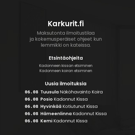
Karkurit.fi
Maksutonta ilmoitustilaa
ja kokemusperäiset ohjeet kun
lemmikki on kateissa.
Etsintäohjeita
Kadonneen kissan etsiminen
Kadonneen koiran etsiminen
Uusia ilmoituksia
Tuusula
Näköhavainto
Koira
06.08
Posio
Kadonnut
Kissa
06.08
Hyvinkää
Kotiutunut
Kissa
06.08
Hämeenlinna
Kadonnut
Kissa
06.08
Kemi
Kadonnut
Kissa
06.08