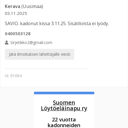
Kerava
(Uusimaa)
03.11.2025
SAVIO. kadonut kissa 3.11.25. Sisätiloista ei lyödy.
0400503128
Sirjetikko2@gmail.com
Jätä ilmoituksen lähettäjälle viesti
id: 81684
Suomen
Löytöeläinapu ry
22 vuotta
kadonneiden