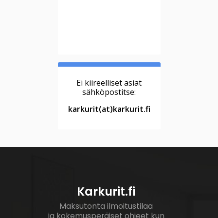
Ei kiireelliset asiat
sähköpostitse:
karkurit(at)karkurit.fi
Karkurit.fi
Maksutonta ilmoitustilaa
ja kokemusperäiset ohjeet kun