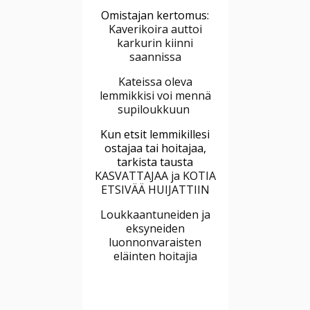
Omistajan kertomus:
Kaverikoira auttoi
karkurin kiinni
saannissa
Kateissa oleva
lemmikkisi voi mennä
supiloukkuun
Kun etsit lemmikillesi
ostajaa tai hoitajaa,
tarkista tausta
KASVATTAJAA ja KOTIA
ETSIVÄÄ HUIJATTIIN
Loukkaantuneiden ja
eksyneiden
luonnonvaraisten
eläinten hoitajia