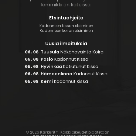
lemmikki on kateissa.
Etsintäohjeita
Kadonneen kissan etsiminen
Kadonneen koiran etsiminen
Uusia ilmoituksia
Tuusula
Näköhavainto
Koira
06.08
Posio
Kadonnut
Kissa
06.08
Hyvinkää
Kotiutunut
Kissa
06.08
Hämeenlinna
Kadonnut
Kissa
06.08
Kemi
Kadonnut
Kissa
06.08
© 2026
Karkurit
.fi. Kaikki oikeudet pidätetään.