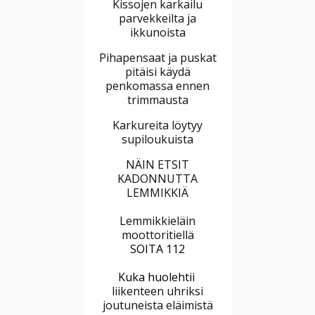
Kissojen karkailu
parvekkeilta ja
ikkunoista
Pihapensaat ja puskat
pitäisi käydä
penkomassa ennen
trimmausta
Karkureita löytyy
supiloukuista
NÄIN ETSIT
KADONNUTTA
LEMMIKKIÄ
Lemmikkieläin
moottoritiellä
SOITA 112
Kuka huolehtii
liikenteen uhriksi
joutuneista eläimistä