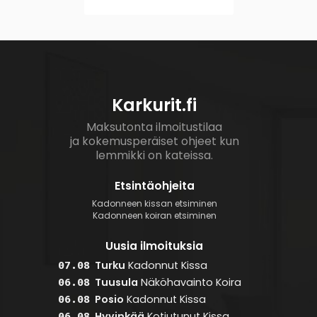
Karkurit.fi
Maksutonta ilmoitustilaa
ja kokemusperäiset ohjeet kun
lemmikki on kateissa.
Etsintäohjeita
Kadonneen kissan etsiminen
Kadonneen koiran etsiminen
Uusia ilmoituksia
Turku
Kadonnut
Kissa
07.08
Tuusula
Näköhavainto
Koira
06.08
Posio
Kadonnut
Kissa
06.08
Hyvinkää
Kotiutunut
Kissa
06.08