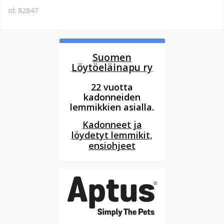
id: 82847
Suomen
Löytöeläinapu ry
22 vuotta
kadonneiden
lemmikkien asialla.
Kadonneet ja
löydetyt lemmikit,
ensiohjeet