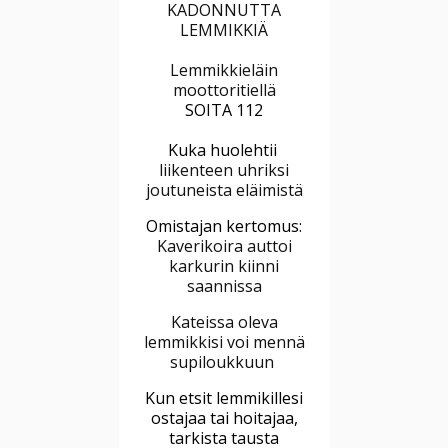
KADONNUTTA
LEMMIKKIÄ
Lemmikkieläin
moottoritiellä
SOITA 112
Kuka huolehtii
liikenteen uhriksi
joutuneista eläimistä
Omistajan kertomus:
Kaverikoira auttoi
karkurin kiinni
saannissa
Kateissa oleva
lemmikkisi voi mennä
supiloukkuun
Kun etsit lemmikillesi
ostajaa tai hoitajaa,
tarkista tausta