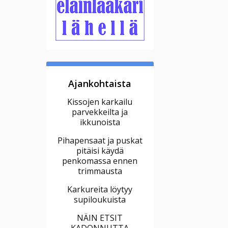
Ajankohtaista
Kissojen karkailu
parvekkeilta ja
ikkunoista
Pihapensaat ja puskat
pitäisi käydä
penkomassa ennen
trimmausta
Karkureita löytyy
supiloukuista
NÄIN ETSIT
KADONNUTTA