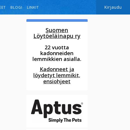
Kirjaudu
EET
BLOGI
LINKIT
Suomen
Löytöeläinapu ry
22 vuotta
kadonneiden
lemmikkien asialla.
Kadonneet ja
löydetyt lemmikit,
ensiohjeet