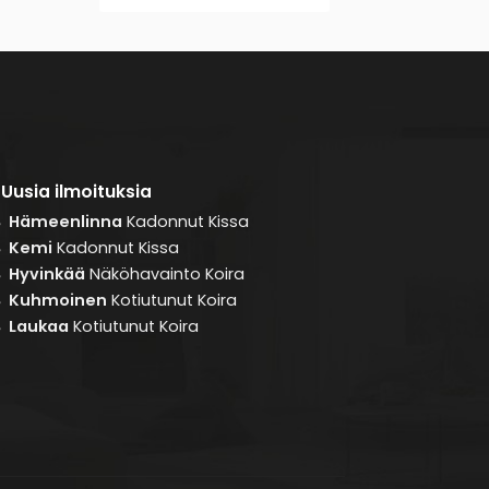
Uusia ilmoituksia
Hämeenlinna
Kadonnut
Kissa
8
Kemi
Kadonnut
Kissa
8
Hyvinkää
Näköhavainto
Koira
8
Kuhmoinen
Kotiutunut
Koira
8
Laukaa
Kotiutunut
Koira
8