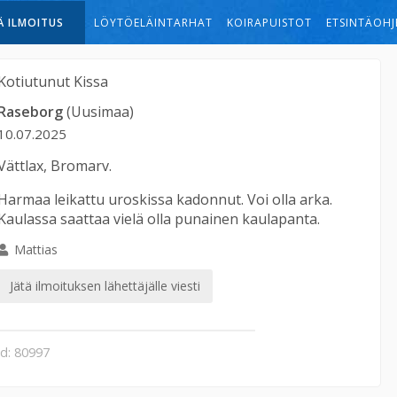
Ä ILMOITUS
LÖYTÖELÄINTARHAT
KOIRAPUISTOT
ETSINTÄOHJ
Kotiutunut
Kissa
Raseborg
(Uusimaa)
10.07.2025
Vättlax, Bromarv.
Harmaa leikattu uroskissa kadonnut. Voi olla arka.
Kaulassa saattaa vielä olla punainen kaulapanta.
Mattias
Jätä ilmoituksen lähettäjälle viesti
id: 80997