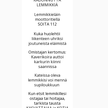
LEMMIKKIÄ
Lemmikkieläin
moottoritiellä
SOITA 112
Kuka huolehtii
liikenteen uhriksi
joutuneista eläimistä
Omistajan kertomus:
Kaverikoira auttoi
karkurin kiinni
saannissa
Kateissa oleva
lemmikkisi voi mennä
supiloukkuun
Kun etsit lemmikillesi
ostajaa tai hoitajaa,
tarkista tausta
KASVATTAJAA ja KOTIA