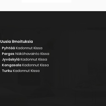
Uusia ilmoituksia
Pyhtää
Kadonnut
Kissa
8
Pargas
Näköhavainto
Kissa
8
Jyväskylä
Kadonnut
Kissa
8
Kangasala
Kadonnut
Kissa
8
Turku
Kadonnut
Kissa
8