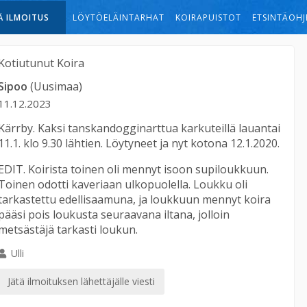
Ä ILMOITUS
LÖYTÖELÄINTARHAT
KOIRAPUISTOT
ETSINTÄOHJ
Kotiutunut
Koira
Sipoo
(Uusimaa)
11.12.2023
Kärrby. Kaksi tanskandogginarttua karkuteillä lauantai
11.1. klo 9.30 lähtien. Löytyneet ja nyt kotona 12.1.2020.
EDIT. Koirista toinen oli mennyt isoon supiloukkuun.
Toinen odotti kaveriaan ulkopuolella. Loukku oli
tarkastettu edellisaamuna, ja loukkuun mennyt koira
pääsi pois loukusta seuraavana iltana, jolloin
metsästäjä tarkasti loukun.
Ulli
Jätä ilmoituksen lähettäjälle viesti