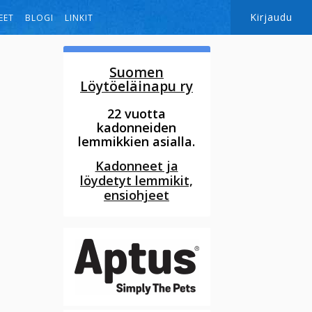
Kirjaudu
EET
BLOGI
LINKIT
Suomen
Löytöeläinapu ry
22 vuotta
kadonneiden
lemmikkien asialla.
Kadonneet ja
löydetyt lemmikit,
ensiohjeet