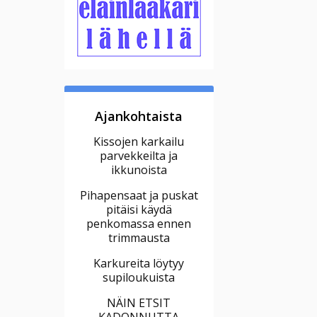
Ajankohtaista
Kissojen karkailu
parvekkeilta ja
ikkunoista
Pihapensaat ja puskat
pitäisi käydä
penkomassa ennen
trimmausta
Karkureita löytyy
supiloukuista
NÄIN ETSIT
KADONNUTTA