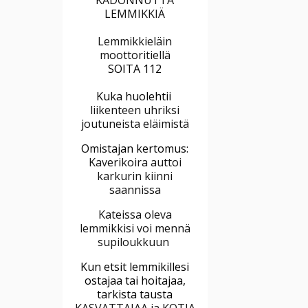
LEMMIKKIÄ
Lemmikkieläin
moottoritiellä
SOITA 112
Kuka huolehtii
liikenteen uhriksi
joutuneista eläimistä
Omistajan kertomus:
Kaverikoira auttoi
karkurin kiinni
saannissa
Kateissa oleva
lemmikkisi voi mennä
supiloukkuun
Kun etsit lemmikillesi
ostajaa tai hoitajaa,
tarkista tausta
KASVATTAJAA ja KOTIA