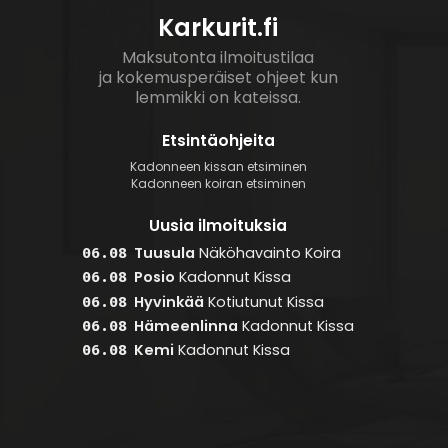
Karkurit.fi
Maksutonta ilmoitustilaa
ja kokemusperäiset ohjeet kun
lemmikki on kateissa.
Etsintäohjeita
Kadonneen kissan etsiminen
Kadonneen koiran etsiminen
Uusia ilmoituksia
Tuusula
Näköhavainto
Koira
06.08
Posio
Kadonnut
Kissa
06.08
Hyvinkää
Kotiutunut
Kissa
06.08
Hämeenlinna
Kadonnut
Kissa
06.08
Kemi
Kadonnut
Kissa
06.08