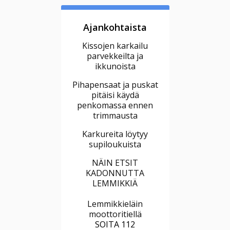
Ajankohtaista
Kissojen karkailu
parvekkeilta ja
ikkunoista
Pihapensaat ja puskat
pitäisi käydä
penkomassa ennen
trimmausta
Karkureita löytyy
supiloukuista
NÄIN ETSIT
KADONNUTTA
LEMMIKKIÄ
Lemmikkieläin
moottoritiellä
SOITA 112