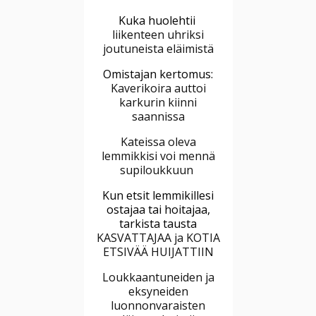
Kuka huolehtii
liikenteen uhriksi
joutuneista eläimistä
Omistajan kertomus:
Kaverikoira auttoi
karkurin kiinni
saannissa
Kateissa oleva
lemmikkisi voi mennä
supiloukkuun
Kun etsit lemmikillesi
ostajaa tai hoitajaa,
tarkista tausta
KASVATTAJAA ja KOTIA
ETSIVÄÄ HUIJATTIIN
Loukkaantuneiden ja
eksyneiden
luonnonvaraisten