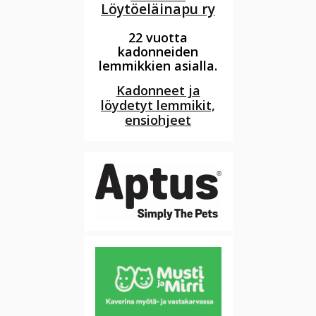
Löytöeläinapu ry
22 vuotta
kadonneiden
lemmikkien asialla.
Kadonneet ja
löydetyt lemmikit,
ensiohjeet