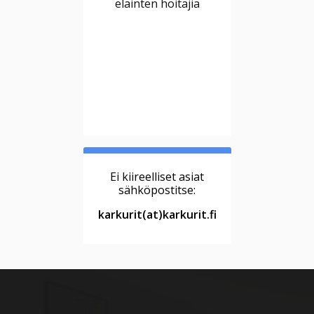
eläinten hoitajia
Ei kiireelliset asiat
sähköpostitse:
karkurit(at)karkurit.fi