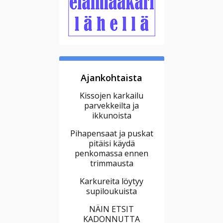
Ajankohtaista
Kissojen karkailu
parvekkeilta ja
ikkunoista
Pihapensaat ja puskat
pitäisi käydä
penkomassa ennen
trimmausta
Karkureita löytyy
supiloukuista
NÄIN ETSIT
KADONNUTTA