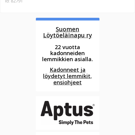
id: 82791
Suomen
Löytöeläinapu ry
22 vuotta
kadonneiden
lemmikkien asialla.
Kadonneet ja
löydetyt lemmikit,
ensiohjeet