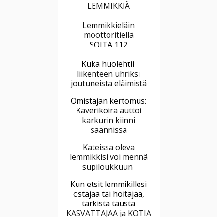
LEMMIKKIÄ
Lemmikkieläin
moottoritiellä
SOITA 112
Kuka huolehtii
liikenteen uhriksi
joutuneista eläimistä
Omistajan kertomus:
Kaverikoira auttoi
karkurin kiinni
saannissa
Kateissa oleva
lemmikkisi voi mennä
supiloukkuun
Kun etsit lemmikillesi
ostajaa tai hoitajaa,
tarkista tausta
KASVATTAJAA ja KOTIA