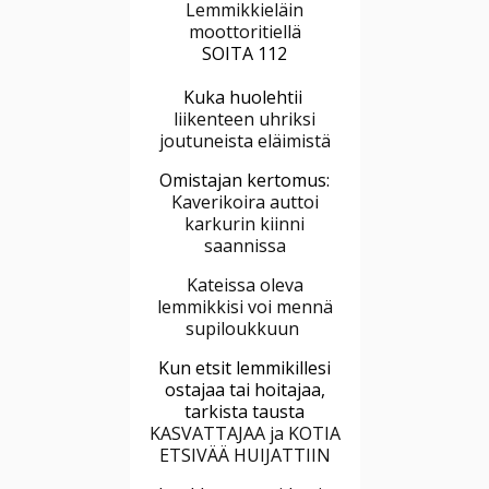
Lemmikkieläin
moottoritiellä
SOITA 112
Kuka huolehtii
liikenteen uhriksi
joutuneista eläimistä
Omistajan kertomus:
Kaverikoira auttoi
karkurin kiinni
saannissa
Kateissa oleva
lemmikkisi voi mennä
supiloukkuun
Kun etsit lemmikillesi
ostajaa tai hoitajaa,
tarkista tausta
KASVATTAJAA ja KOTIA
ETSIVÄÄ HUIJATTIIN