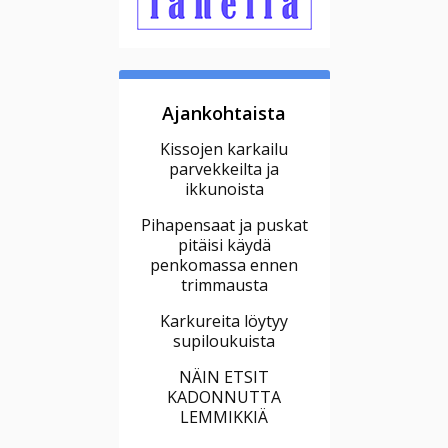
Ajankohtaista
Kissojen karkailu
parvekkeilta ja
ikkunoista
Pihapensaat ja puskat
pitäisi käydä
penkomassa ennen
trimmausta
Karkureita löytyy
supiloukuista
NÄIN ETSIT
KADONNUTTA
LEMMIKKIÄ