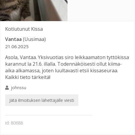
Kotiutunut
Kissa
Vantaa
(Uusimaa)
21.06.2025
Asola, Vantaa. Yksivuotias siro leikkaamaton tyttökissa
karannut la 21.6. illalla. Todennäköisesti ollut kiima-
aika alkamassa, joten luultavasti etsii kissaseuraa.
Kaikki tieto tärkeitä!
johnssu
Jätä ilmoituksen lähettäjälle viesti
id: 80688