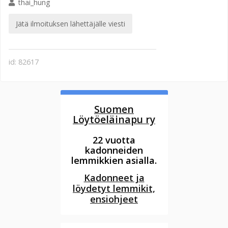
thai_hung
Jätä ilmoituksen lähettäjälle viesti
id: 82617
Suomen
Löytöeläinapu ry
22 vuotta
kadonneiden
lemmikkien asialla.
Kadonneet ja
löydetyt lemmikit,
ensiohjeet