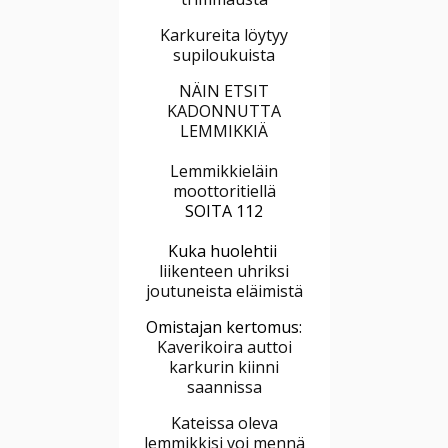
Karkureita löytyy
supiloukuista
NÄIN ETSIT
KADONNUTTA
LEMMIKKIÄ
Lemmikkieläin
moottoritiellä
SOITA 112
Kuka huolehtii
liikenteen uhriksi
joutuneista eläimistä
Omistajan kertomus:
Kaverikoira auttoi
karkurin kiinni
saannissa
Kateissa oleva
lemmikkisi voi mennä