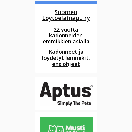
Suomen
Löytöeläinapu ry
22 vuotta
kadonneiden
lemmikkien asialla.
Kadonneet ja
löydetyt lemmikit,
ensiohjeet