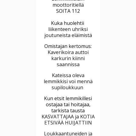
moottoritiellä
SOITA 112
Kuka huolehtii
liikenteen uhriksi
joutuneista eläimistä
Omistajan kertomus:
Kaverikoira auttoi
karkurin kiinni
saannissa
Kateissa oleva
lemmikkisi voi mennä
supiloukkuun
Kun etsit lemmikillesi
ostajaa tai hoitajaa,
tarkista tausta
KASVATTAJAA ja KOTIA
ETSIVÄÄ HUIJATTIIN
Loukkaantuneiden ja