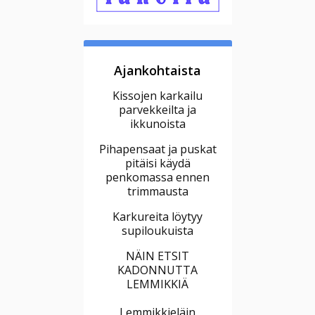
Ajankohtaista
Kissojen karkailu
parvekkeilta ja
ikkunoista
Pihapensaat ja puskat
pitäisi käydä
penkomassa ennen
trimmausta
Karkureita löytyy
supiloukuista
NÄIN ETSIT
KADONNUTTA
LEMMIKKIÄ
Lemmikkieläin