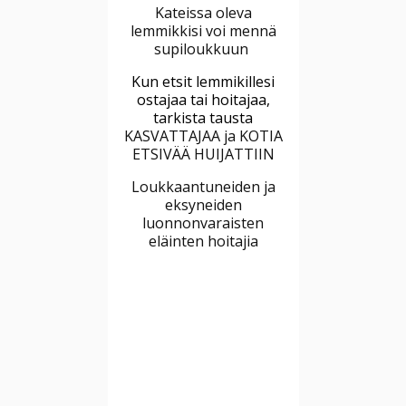
Kateissa oleva
lemmikkisi voi mennä
supiloukkuun
Kun etsit lemmikillesi
ostajaa tai hoitajaa,
tarkista tausta
KASVATTAJAA ja KOTIA
ETSIVÄÄ HUIJATTIIN
Loukkaantuneiden ja
eksyneiden
luonnonvaraisten
eläinten hoitajia