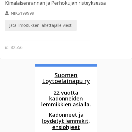
Kimalaisenrannan ja Perhokujan risteyksessä
NIKS199999
Jätä ilmoituksen lähettäjälle viesti
id: 82556
Suomen
Löytöeläinapu ry
22 vuotta
kadonneiden
lemmikkien asialla.
Kadonneet ja
löydetyt lemmikit,
ensiohjeet