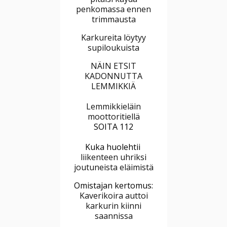
penkomassa ennen
trimmausta
Karkureita löytyy
supiloukuista
NÄIN ETSIT
KADONNUTTA
LEMMIKKIÄ
Lemmikkieläin
moottoritiellä
SOITA 112
Kuka huolehtii
liikenteen uhriksi
joutuneista eläimistä
Omistajan kertomus:
Kaverikoira auttoi
karkurin kiinni
saannissa