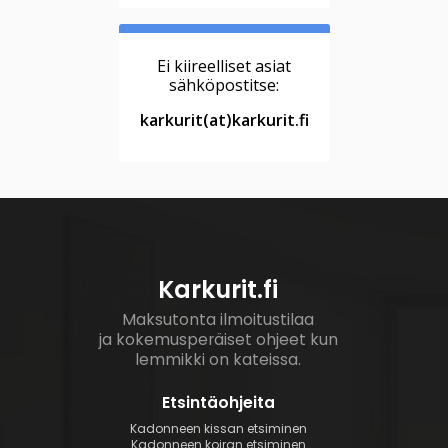
Ei kiireelliset asiat
sähköpostitse:
karkurit(at)karkurit.fi
Karkurit.fi
Maksutonta ilmoitustilaa
ja kokemusperäiset ohjeet kun
lemmikki on kateissa.
Etsintäohjeita
Kadonneen kissan etsiminen
Kadonneen koiran etsiminen